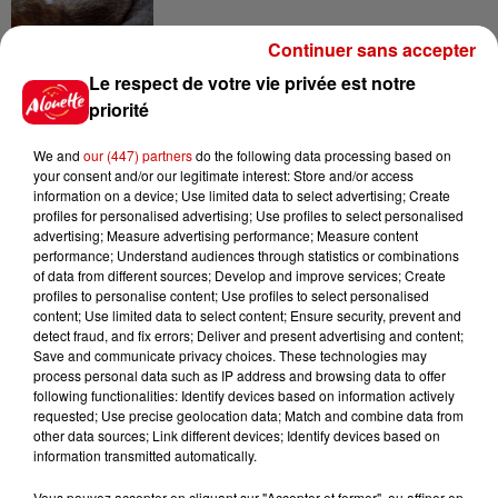
Continuer sans accepter
14h03
Le respect de votre vie privée est notre
Invasion de physalies sur des
priorité
plages du Sud-Ouest
We and
our (447) partners
do the following data processing based on
your consent and/or our legitimate interest: Store and/or access
information on a device; Use limited data to select advertising; Create
profiles for personalised advertising; Use profiles to select personalised
11h51
advertising; Measure advertising performance; Measure content
À LA UNE : affaire Manon
performance; Understand audiences through statistics or combinations
Relandeau, musée cambriolé et
of data from different sources; Develop and improve services; Create
Amel Bent en...
profiles to personalise content; Use profiles to select personalised
content; Use limited data to select content; Ensure security, prevent and
detect fraud, and fix errors; Deliver and present advertising and content;
Save and communicate privacy choices. These technologies may
11h18
process personal data such as IP address and browsing data to offer
Disparition de Manon
following functionalities: Identify devices based on information actively
Relandeau : sa mère réclame
requested; Use precise geolocation data; Match and combine data from
other data sources; Link different devices; Identify devices based on
l’intervention...
information transmitted automatically.
Vous pouvez accepter en cliquant sur "Accepter et fermer", ou affiner en