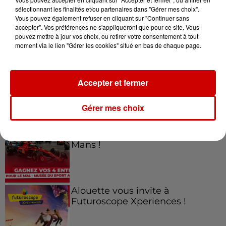
sélectionnant les finalités et/ou partenaires dans "Gérer mes choix".
Vous pouvez également refuser en cliquant sur "Continuer sans
Jeux
accepter". Vos préférences ne s'appliqueront que pour ce site. Vous
Voir plus
pouvez mettre à jour vos choix, ou retirer votre consentement à tout
moment via le lien "Gérer les cookies" situé en bas de chaque page.
Gagnez vos places pour le
Festival du Roi Arthur 2026 !
Accepter et fermer
Gérer mes choix
Gagnez vos entrées pour le
Musée du Sport Automobile au
Mans !
Alouette vous invite à
Futuroscope Xperiences !