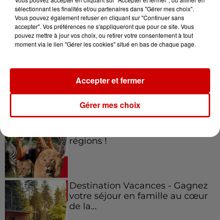
sélectionnant les finalités et/ou partenaires dans "Gérer mes choix".
Vous pouvez également refuser en cliquant sur "Continuer sans
Jeux
accepter". Vos préférences ne s'appliqueront que pour ce site. Vous
Voir plus
pouvez mettre à jour vos choix, ou retirer votre consentement à tout
moment via le lien "Gérer les cookies" situé en bas de chaque page.
Gagnez vos places pour le
festival Marché Gourmand 2026
à Coulon !
Accepter et fermer
Gérer mes choix
Le Duel - Gagnez vos entrées
pour l'un des zoos de nos
régions !
Destination Vacances - Gagnez
votre séjour en famille au cœur
de la...