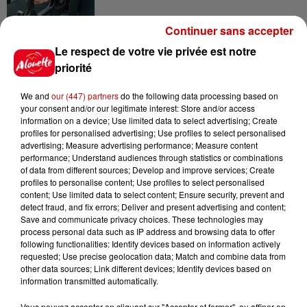
Continuer sans accepter
10h54
Le respect de votre vie privée est notre
Royan : elle tente d’écraser son
priorité
ex-conjoint et dit regretter...
We and
our (447) partners
do the following data processing based on
your consent and/or our legitimate interest: Store and/or access
information on a device; Use limited data to select advertising; Create
profiles for personalised advertising; Use profiles to select personalised
9h45
advertising; Measure advertising performance; Measure content
Cambriolages : plus de 18 000
performance; Understand audiences through statistics or combinations
logements visités en juillet 2026,
of data from different sources; Develop and improve services; Create
en...
profiles to personalise content; Use profiles to select personalised
content; Use limited data to select content; Ensure security, prevent and
detect fraud, and fix errors; Deliver and present advertising and content;
Save and communicate privacy choices. These technologies may
7 août 2026
process personal data such as IP address and browsing data to offer
Pape Léon XIV en France : quel
following functionalities: Identify devices based on information actively
est son programme ?
requested; Use precise geolocation data; Match and combine data from
other data sources; Link different devices; Identify devices based on
information transmitted automatically.
Vous pouvez accepter en cliquant sur "Accepter et fermer", ou affiner en