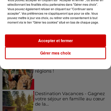
sélectionnant les finalités et/ou partenaires dans "Gérer mes choix".
Vous pouvez également refuser en cliquant sur "Continuer sans
Jeux
accepter". Vos préférences ne s'appliqueront que pour ce site. Vous
Voir plus
pouvez mettre à jour vos choix, ou retirer votre consentement à tout
moment via le lien "Gérer les cookies" situé en bas de chaque page.
Gagnez vos places pour le
festival Marché Gourmand 2026
à Coulon !
Accepter et fermer
Gérer mes choix
Le Duel - Gagnez vos entrées
pour l'un des zoos de nos
régions !
Destination Vacances - Gagnez
votre séjour en famille au cœur
de la...