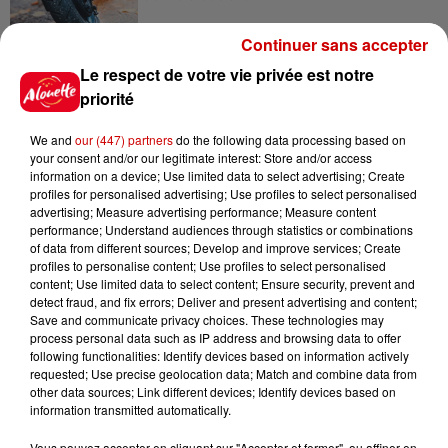
Continuer sans accepter
8 août 2026
Le respect de votre vie privée est notre
Aide carburant pour les "grands
priorité
rouleurs" : le délai pour la...
We and
our (447) partners
do the following data processing based on
your consent and/or our legitimate interest: Store and/or access
information on a device; Use limited data to select advertising; Create
profiles for personalised advertising; Use profiles to select personalised
8 août 2026
advertising; Measure advertising performance; Measure content
Royan : elle tente d’écraser son
performance; Understand audiences through statistics or combinations
ex-conjoint et dit regretter...
of data from different sources; Develop and improve services; Create
profiles to personalise content; Use profiles to select personalised
content; Use limited data to select content; Ensure security, prevent and
detect fraud, and fix errors; Deliver and present advertising and content;
Save and communicate privacy choices. These technologies may
8 août 2026
process personal data such as IP address and browsing data to offer
Cambriolages : plus de 18 000
following functionalities: Identify devices based on information actively
logements visités en juillet 2026,
requested; Use precise geolocation data; Match and combine data from
other data sources; Link different devices; Identify devices based on
en...
information transmitted automatically.
Vous pouvez accepter en cliquant sur "Accepter et fermer", ou affiner en