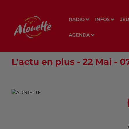
RADIO
INFOS
JE
AGENDA
L'actu en plus - 22 Mai - 