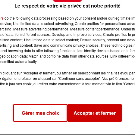
Le respect de votre vie privée est notre priorité
ers
do the following data processing based on your consent and/or our legitimate int
device; Use limited data to select advertising; Create profiles for personalised adver
vertising; Measure advertising performance; Measure content performance; Unders
ns of data from different sources; Develop and improve services; Create profiles to 
alised content; Use limited data to select content; Ensure security, prevent and detect
ertising and content; Save and communicate privacy choices. These technologies
and browsing data to offer following functionalities: Identify devices based on infor
eolocation data; Match and combine data from other data sources; Link different de
nsmitted automatically.
cliquant sur "Accepter et fermer", ou affiner en sélectionnant les finalités et/ou pa
 également refuser en cliquant sur "Continuer sans accepter". Vos préférences ne 
tre à jour vos choix, ou retirer votre consentement à tout moment via le lien "Gérer 
Gérer mes choix
Accepter et fermer