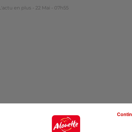
L'actu en plus - 22 Mai - 07h55
Contin
 Plus à 7h55 !