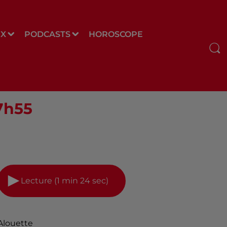
UX
PODCASTS
HOROSCOPE
07h55
Lecture (1 min 24 sec)
Alouette