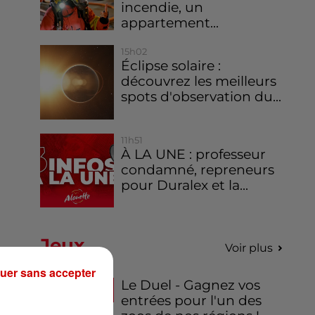
incendie, un
appartement...
15h02
Éclipse solaire :
découvrez les meilleurs
spots d'observation du...
11h51
À LA UNE : professeur
condamné, repreneurs
pour Duralex et la...
Jeux
Voir plus
uer sans accepter
Le Duel - Gagnez vos
entrées pour l'un des