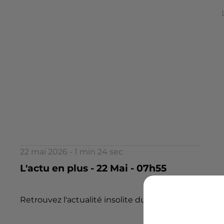
22 mai 2026 - 1 min 24 sec
L'actu en plus - 22 Mai - 07h55
Retrouvez l'actualité insolite du jour dans l 'Actu en