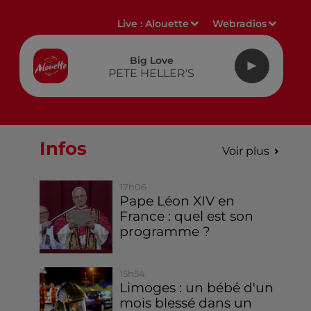
Live :
Alouette
Webradios
Big Love
PETE HELLER'S
Infos
Voir plus
17h06
Pape Léon XIV en
France : quel est son
programme ?
15h54
Limoges : un bébé d'un
mois blessé dans un