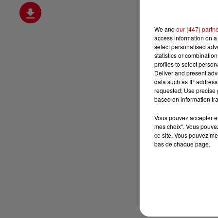
We and
our (447) partn
access information on a 
select personalised ad
statistics or combinatio
profiles to select person
Deliver and present adv
data such as IP address 
requested; Use precise g
based on information tra
Vous pouvez accepter en 
mes choix". Vous pouvez
ce site. Vous pouvez met
bas de chaque page.