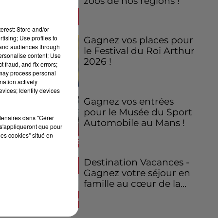
zoos de nos régions !
erest: Store and/or
tising; Use profiles to
Gagnez vos places pour
tand audiences through
le Festival du Roi Arthur
personalise content; Use
2026 !
 fraud, and fix errors;
 may process personal
mation actively
vices; Identify devices
Gagnez vos entrées
pour le Musée du Sport
rtenaires dans "Gérer
Automobile au Mans !
s'appliqueront que pour
les cookies" situé en
Destination Vacances -
Gagnez votre séjour en
famille au cœur de la...