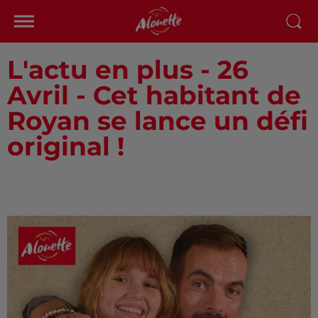
L'actu en plus - 26
Avril - Cet habitant de
Royan se lance un défi
original !