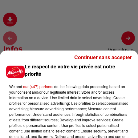
Infos
Voir plus
Continuer sans accepter
Le respect de votre vie privée est notre
15h30
Un homme décède après une
priorité
noyade dans le Finistère
We and
our (447) partners
do the following data processing based on
your consent and/or our legitimate interest: Store and/or access
information on a device; Use limited data to select advertising; Create
profiles for personalised advertising; Use profiles to select personalised
14h48
advertising; Measure advertising performance; Measure content
Vendre un chiot en animalerie
performance; Understand audiences through statistics or combinations
peut coûter très cher
of data from different sources; Develop and improve services; Create
profiles to personalise content; Use profiles to select personalised
content; Use limited data to select content; Ensure security, prevent and
detect fraud, and fix errors; Deliver and present advertising and content;