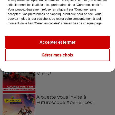
sélectionnant les finalités et/ou partenaires dans "Gérer mes choix".
Vous pouvez également refuser en cliquant sur "Continuer sans
Jeux
accepter". Vos préférences ne s'appliqueront que pour ce site. Vous
Voir plus
pouvez mettre à jour vos choix, ou retirer votre consentement à tout
moment via le lien "Gérer les cookies" situé en bas de chaque page.
Gagnez vos places pour le
Festival du Roi Arthur 2026 !
Accepter et fermer
Gérer mes choix
Gagnez vos entrées pour le
Musée du Sport Automobile au
Mans !
Alouette vous invite à
Futuroscope Xperiences !