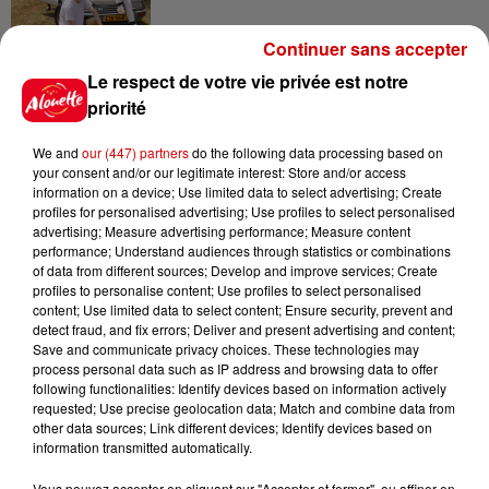
Continuer sans accepter
6 août 2026
Le respect de votre vie privée est notre
Un homme décède après une
priorité
noyade dans le Finistère
We and
our (447) partners
do the following data processing based on
your consent and/or our legitimate interest: Store and/or access
information on a device; Use limited data to select advertising; Create
profiles for personalised advertising; Use profiles to select personalised
6 août 2026
advertising; Measure advertising performance; Measure content
Vendre un chiot en animalerie
performance; Understand audiences through statistics or combinations
peut coûter très cher
of data from different sources; Develop and improve services; Create
profiles to personalise content; Use profiles to select personalised
content; Use limited data to select content; Ensure security, prevent and
detect fraud, and fix errors; Deliver and present advertising and content;
Save and communicate privacy choices. These technologies may
6 août 2026
process personal data such as IP address and browsing data to offer
Invasion de physalies sur des
following functionalities: Identify devices based on information actively
plages du Sud-Ouest
requested; Use precise geolocation data; Match and combine data from
other data sources; Link different devices; Identify devices based on
information transmitted automatically.
Vous pouvez accepter en cliquant sur "Accepter et fermer", ou affiner en