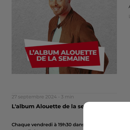
27 septembre 2024 - 3 min
L'album Alouette de la semaine - 27 Sept
Chaque vendredi à 19h30 dans L'Access Alouette,