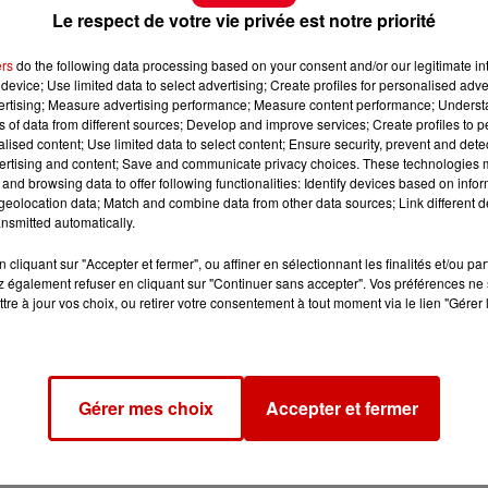
Le respect de votre vie privée est notre priorité
ilé le 13 septembre dernier son nouvel et
quatrième
ers
do the following data processing based on your consent and/or our legitimate int
 est composé de
12 chansons
,
device; Use limited data to select advertising; Create profiles for personalised adver
les présente comme
les plus importantes de sa carrière
.
vertising; Measure advertising performance; Measure content performance; Unders
ns of data from different sources; Develop and improve services; Create profiles to 
alised content; Use limited data to select content; Ensure security, prevent and detect
ertising and content; Save and communicate privacy choices. These technologies
and browsing data to offer following functionalities: Identify devices based on infor
eolocation data; Match and combine data from other data sources; Link different de
nsmitted automatically.
cliquant sur "Accepter et fermer", ou affiner en sélectionnant les finalités et/ou pa
 également refuser en cliquant sur "Continuer sans accepter". Vos préférences ne 
tre à jour vos choix, ou retirer votre consentement à tout moment via le lien "Gérer 
Gérer mes choix
Accepter et fermer