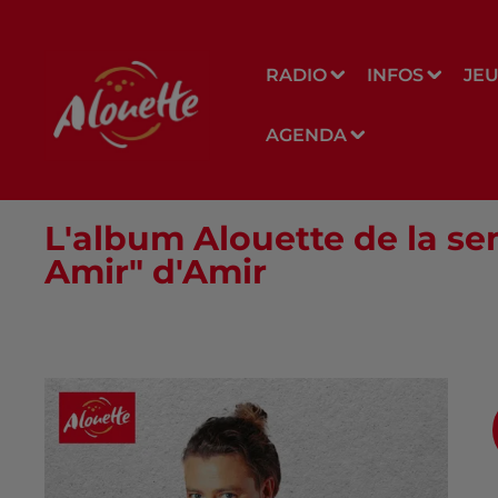
RADIO
INFOS
JE
AGENDA
L'album Alouette de la se
Amir" d'Amir