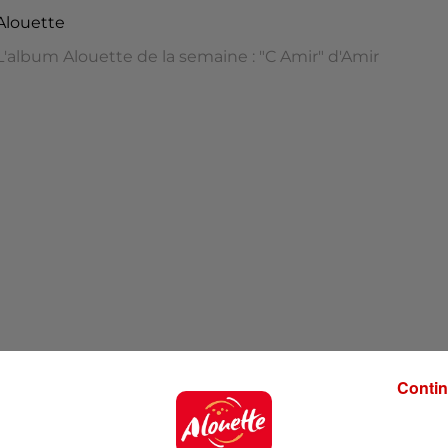
Alouette
L'album Alouette de la semaine : "C Amir" d'Amir
embre - "C Amir" d'Amir
Contin
 apprenez-en plus sur un album musical qui fait