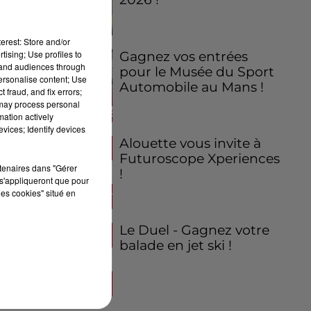
erest: Store and/or
tising; Use profiles to
Gagnez vos entrées
tand audiences through
pour le Musée du Sport
personalise content; Use
Automobile au Mans !
 fraud, and fix errors;
 may process personal
mation actively
vices; Identify devices
Alouette vous invite à
Futuroscope Xperiences
rtenaires dans "Gérer
!
s'appliqueront que pour
les cookies" situé en
Le Duel - Gagnez votre
balade en jet ski !