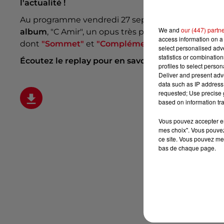
l'actualité !
Au programme vendredi 27 septembre : Amir a dévo
We and
our (447) partn
album
, "C Amir", un opus très personnel. L'album
access information on a 
dont
"Sommet"
et
"Complémentaires"
, et Amir 
select personalised ad
statistics or combinatio
Écoutez le replay pour en savoir plus :
profiles to select person
Deliver and present adv
data such as IP address 
requested; Use precise g
based on information tra
Vous pouvez accepter en 
mes choix". Vous pouvez
ce site. Vous pouvez met
bas de chaque page.