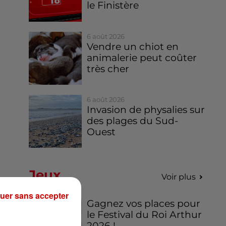
le Finistère
6 août 2026
Vendre un chiot en
animalerie peut coûter
très cher
6 août 2026
Invasion de physalies sur
des plages du Sud-
Ouest
Jeux
Voir plus
uer sans accepter
Gagnez vos places pour
le Festival du Roi Arthur
2026 !