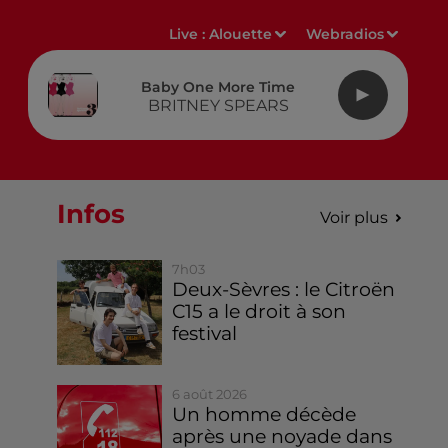
Live :
Alouette
Webradios
Baby One More Time
BRITNEY SPEARS
Infos
Voir plus
7h03
Deux-Sèvres : le Citroën
C15 a le droit à son
festival
6 août 2026
Un homme décède
après une noyade dans