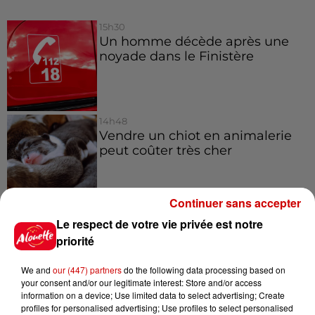
15h30
Un homme décède après une
noyade dans le Finistère
14h48
Vendre un chiot en animalerie
peut coûter très cher
Continuer sans accepter
14h03
Le respect de votre vie privée est notre
Invasion de physalies sur des
priorité
plages du Sud-Ouest
We and
our (447) partners
do the following data processing based on
your consent and/or our legitimate interest: Store and/or access
information on a device; Use limited data to select advertising; Create
profiles for personalised advertising; Use profiles to select personalised
11h51