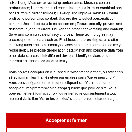
advertising; Measure advertising performance; Measure content
À LA UNE : affaire Manon
performance; Understand audiences through statistics or combinations
Relandeau, musée cambriolé et
of data from different sources; Develop and improve services; Create
Amel Bent en...
profiles to personalise content; Use profiles to select personalised
content; Use limited data to select content; Ensure security, prevent and
detect fraud, and fix errors; Deliver and present advertising and content;
Save and communicate privacy choices. These technologies may
process personal data such as IP address and browsing data to offer
following functionalities: Identify devices based on information actively
Jeux
Voir plus
requested; Use precise geolocation data; Match and combine data from
other data sources; Link different devices; Identify devices based on
information transmitted automatically.
Gagnez vos places pour le
Festival du Roi Arthur 2026 !
Vous pouvez accepter en cliquant sur "Accepter et fermer", ou affiner en
sélectionnant les finalités et/ou partenaires dans "Gérer mes choix".
Vous pouvez également refuser en cliquant sur "Continuer sans
accepter". Vos préférences ne s'appliqueront que pour ce site. Vous
pouvez mettre à jour vos choix, ou retirer votre consentement à tout
moment via le lien "Gérer les cookies" situé en bas de chaque page.
Gagnez vos entrées pour le
Musée du Sport Automobile au
Mans !
Accepter et fermer