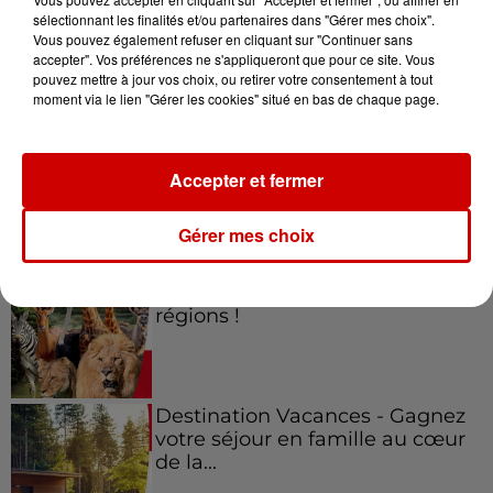
sélectionnant les finalités et/ou partenaires dans "Gérer mes choix".
Vous pouvez également refuser en cliquant sur "Continuer sans
Jeux
accepter". Vos préférences ne s'appliqueront que pour ce site. Vous
Voir plus
pouvez mettre à jour vos choix, ou retirer votre consentement à tout
moment via le lien "Gérer les cookies" situé en bas de chaque page.
Gagnez vos places pour le
festival Marché Gourmand 2026
à Coulon !
Accepter et fermer
Gérer mes choix
Le Duel - Gagnez vos entrées
pour l'un des zoos de nos
régions !
Destination Vacances - Gagnez
votre séjour en famille au cœur
de la...