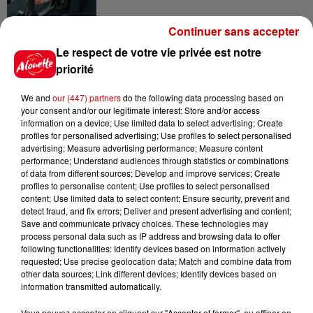
Continuer sans accepter
8 août 2026
Le respect de votre vie privée est notre
Royan : elle tente d’écraser son
priorité
ex-conjoint et dit regretter...
We and
our (447) partners
do the following data processing based on
your consent and/or our legitimate interest: Store and/or access
information on a device; Use limited data to select advertising; Create
profiles for personalised advertising; Use profiles to select personalised
8 août 2026
advertising; Measure advertising performance; Measure content
Cambriolages : plus de 18 000
performance; Understand audiences through statistics or combinations
logements visités en juillet 2026,
of data from different sources; Develop and improve services; Create
en...
profiles to personalise content; Use profiles to select personalised
content; Use limited data to select content; Ensure security, prevent and
detect fraud, and fix errors; Deliver and present advertising and content;
Save and communicate privacy choices. These technologies may
7 août 2026
process personal data such as IP address and browsing data to offer
Pape Léon XIV en France : quel
following functionalities: Identify devices based on information actively
est son programme ?
requested; Use precise geolocation data; Match and combine data from
other data sources; Link different devices; Identify devices based on
information transmitted automatically.
Vous pouvez accepter en cliquant sur "Accepter et fermer", ou affiner en