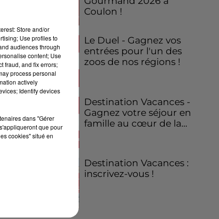
Gourmand 2026 à
Coulon !
erest: Store and/or
tising; Use profiles to
Le Duel - Gagnez vos
tand audiences through
entrées pour l'un des
personalise content; Use
zoos de nos régions !
 fraud, and fix errors;
 may process personal
mation actively
vices; Identify devices
Destination Vacances -
Gagnez votre séjour en
rtenaires dans "Gérer
famille au cœur de la...
s'appliqueront que pour
les cookies" situé en
Destination Vacances :
inscrivez-vous !