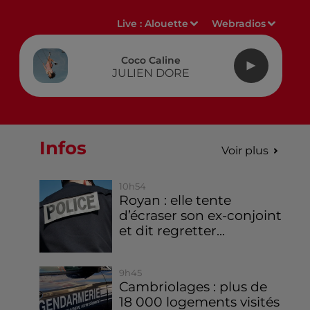
Live :
Alouette
Webradios
Coco Caline
JULIEN DORE
Infos
Voir plus
10h54
Royan : elle tente
d’écraser son ex-conjoint
et dit regretter...
9h45
Cambriolages : plus de
18 000 logements visités