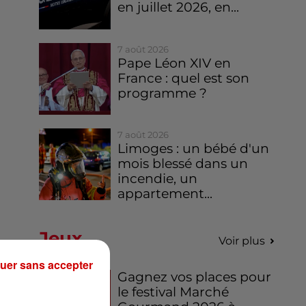
en juillet 2026, en...
7 août 2026
Pape Léon XIV en
France : quel est son
programme ?
7 août 2026
Limoges : un bébé d'un
mois blessé dans un
incendie, un
appartement...
Jeux
Voir plus
uer sans accepter
Gagnez vos places pour
le festival Marché