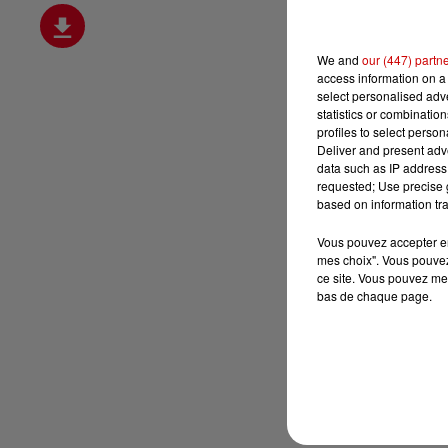
We and
our (447) partn
access information on a 
select personalised ad
statistics or combinatio
profiles to select person
Deliver and present adv
data such as IP address 
requested; Use precise g
based on information tra
Vous pouvez accepter en 
mes choix". Vous pouvez
ce site. Vous pouvez met
bas de chaque page.