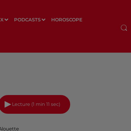
UX
PODCASTS
HOROSCOPE
Lecture (1 min 11 sec)
Alouette