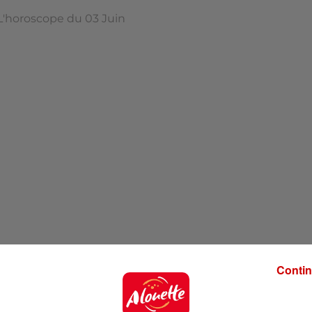
L'horoscope du 03 Juin
Contin
'hui !