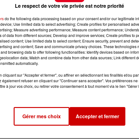
Le respect de votre vie privée est notre priorité
ers
do the following data processing based on your consent and/or our legitimate int
device; Use limited data to select advertising; Create profiles for personalised adver
vertising; Measure advertising performance; Measure content performance; Unders
ns of data from different sources; Develop and improve services; Create profiles to 
alised content; Use limited data to select content; Ensure security, prevent and detect
ertising and content; Save and communicate privacy choices. These technologies
and browsing data to offer following functionalities: Identify devices based on infor
eolocation data; Match and combine data from other data sources; Link different de
nsmitted automatically.
cliquant sur "Accepter et fermer", ou affiner en sélectionnant les finalités et/ou pa
 également refuser en cliquant sur "Continuer sans accepter". Vos préférences ne 
tre à jour vos choix, ou retirer votre consentement à tout moment via le lien "Gérer 
Gérer mes choix
Accepter et fermer