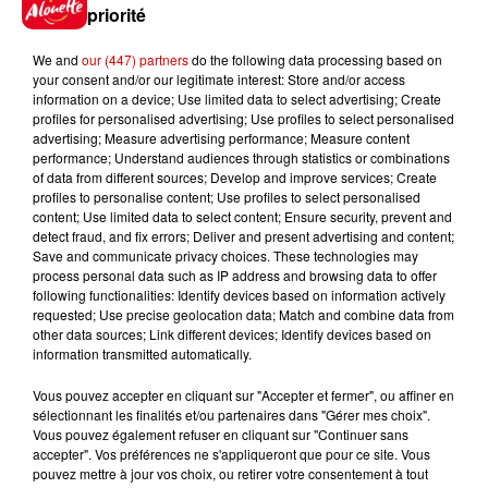
priorité
7 août 2026
Limoges : un bébé d'un mois
We and
our (447) partners
do the following data processing based on
blessé dans un incendie, un
your consent and/or our legitimate interest: Store and/or access
appartement...
information on a device; Use limited data to select advertising; Create
profiles for personalised advertising; Use profiles to select personalised
advertising; Measure advertising performance; Measure content
performance; Understand audiences through statistics or combinations
7 août 2026
of data from different sources; Develop and improve services; Create
Éclipse solaire : découvrez les
profiles to personalise content; Use profiles to select personalised
content; Use limited data to select content; Ensure security, prevent and
meilleurs spots d'observation
detect fraud, and fix errors; Deliver and present advertising and content;
du...
Save and communicate privacy choices. These technologies may
process personal data such as IP address and browsing data to offer
following functionalities: Identify devices based on information actively
requested; Use precise geolocation data; Match and combine data from
7 août 2026
other data sources; Link different devices; Identify devices based on
À LA UNE : professeur
information transmitted automatically.
condamné, repreneurs pour
Duralex et la...
Vous pouvez accepter en cliquant sur "Accepter et fermer", ou affiner en
sélectionnant les finalités et/ou partenaires dans "Gérer mes choix".
Vous pouvez également refuser en cliquant sur "Continuer sans
accepter". Vos préférences ne s'appliqueront que pour ce site. Vous
pouvez mettre à jour vos choix, ou retirer votre consentement à tout