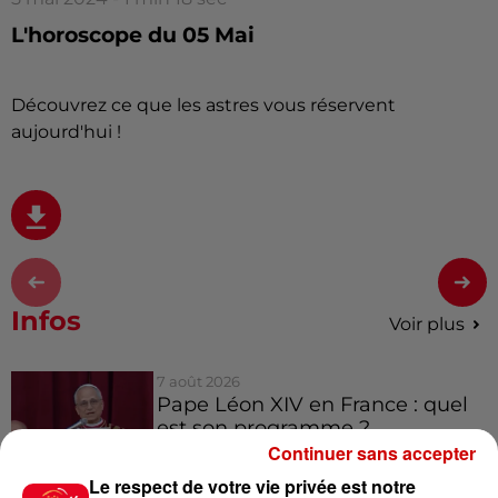
L'horoscope du 05 Mai
Découvrez ce que les astres vous réservent
aujourd'hui !
Infos
Voir plus
7 août 2026
Pape Léon XIV en France : quel
est son programme ?
Continuer sans accepter
Le respect de votre vie privée est notre