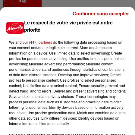
Continuer sans accepter
14h48
Le respect de votre vie privée est notre
Vendre un chiot en animalerie
priorité
peut coûter très cher
We and
our (447) partners
do the following data processing based on
your consent and/or our legitimate interest: Store and/or access
information on a device; Use limited data to select advertising; Create
profiles for personalised advertising; Use profiles to select personalised
14h03
advertising; Measure advertising performance; Measure content
Invasion de physalies sur des
performance; Understand audiences through statistics or combinations
plages du Sud-Ouest
of data from different sources; Develop and improve services; Create
profiles to personalise content; Use profiles to select personalised
content; Use limited data to select content; Ensure security, prevent and
detect fraud, and fix errors; Deliver and present advertising and content;
Save and communicate privacy choices. These technologies may
11h51
process personal data such as IP address and browsing data to offer
À LA UNE : affaire Manon
following functionalities: Identify devices based on information actively
Relandeau, musée cambriolé et
requested; Use precise geolocation data; Match and combine data from
other data sources; Link different devices; Identify devices based on
Amel Bent en...
information transmitted automatically.
Vous pouvez accepter en cliquant sur "Accepter et fermer", ou affiner en