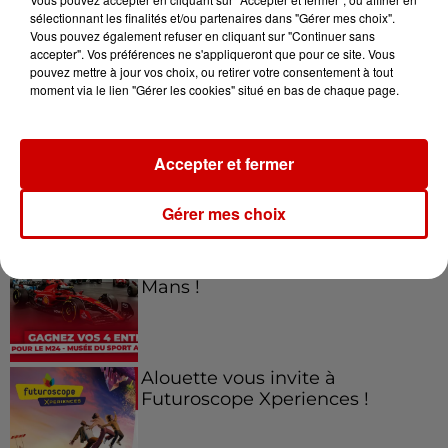
sélectionnant les finalités et/ou partenaires dans "Gérer mes choix".
Vous pouvez également refuser en cliquant sur "Continuer sans
Jeux
accepter". Vos préférences ne s'appliqueront que pour ce site. Vous
Voir plus
pouvez mettre à jour vos choix, ou retirer votre consentement à tout
moment via le lien "Gérer les cookies" situé en bas de chaque page.
Gagnez vos places pour le
Festival du Roi Arthur 2026 !
Accepter et fermer
Gérer mes choix
Gagnez vos entrées pour le
Musée du Sport Automobile au
Mans !
Alouette vous invite à
Futuroscope Xperiences !