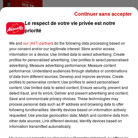
Continuer sans accepter
5 août 2026
Le respect de votre vie privée est notre
Violences conjugales : le chef
priorité
Jean Imbert (Top Chef) rattrapé
par...
We and
our (447) partners
do the following data processing based on
your consent and/or our legitimate interest: Store and/or access
information on a device; Use limited data to select advertising; Create
profiles for personalised advertising; Use profiles to select personalised
5 août 2026
advertising; Measure advertising performance; Measure content
"Attention au démarchage
performance; Understand audiences through statistics or combinations
abusif" : la préfecture de la
of data from different sources; Develop and improve services; Create
Gironde...
profiles to personalise content; Use profiles to select personalised
content; Use limited data to select content; Ensure security, prevent and
detect fraud, and fix errors; Deliver and present advertising and content;
Save and communicate privacy choices. These technologies may
5 août 2026
process personal data such as IP address and browsing data to offer
À LA UNE : incendie à La
following functionalities: Identify devices based on information actively
Rochelle, mégaferme de
requested; Use precise geolocation data; Match and combine data from
other data sources; Link different devices; Identify devices based on
saumons et succès...
information transmitted automatically.
Vous pouvez accepter en cliquant sur "Accepter et fermer", ou affiner en