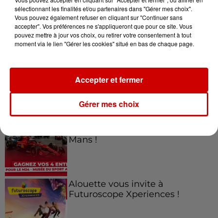
sélectionnant les finalités et/ou partenaires dans "Gérer mes choix".
Vous pouvez également refuser en cliquant sur "Continuer sans
Jeux
accepter". Vos préférences ne s'appliqueront que pour ce site. Vous
Voir plus
pouvez mettre à jour vos choix, ou retirer votre consentement à tout
moment via le lien "Gérer les cookies" situé en bas de chaque page.
Gagnez vos places pour le
Festival du Roi Arthur 2026 !
Accepter et fermer
Gérer mes choix
Gagnez vos entrées pour le
Musée du Sport Automobile au
Mans !
Alouette vous invite à
Futuroscope Xperiences !