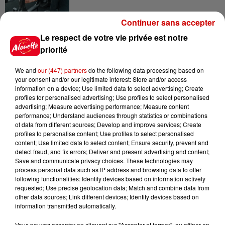
Continuer sans accepter
8 août 2026
Le respect de votre vie privée est notre
Royan : elle tente d’écraser son
priorité
ex-conjoint et dit regretter...
We and
our (447) partners
do the following data processing based on
your consent and/or our legitimate interest: Store and/or access
information on a device; Use limited data to select advertising; Create
profiles for personalised advertising; Use profiles to select personalised
8 août 2026
advertising; Measure advertising performance; Measure content
Cambriolages : plus de 18 000
performance; Understand audiences through statistics or combinations
logements visités en juillet 2026,
of data from different sources; Develop and improve services; Create
en...
profiles to personalise content; Use profiles to select personalised
content; Use limited data to select content; Ensure security, prevent and
detect fraud, and fix errors; Deliver and present advertising and content;
Save and communicate privacy choices. These technologies may
7 août 2026
process personal data such as IP address and browsing data to offer
Pape Léon XIV en France : quel
following functionalities: Identify devices based on information actively
est son programme ?
requested; Use precise geolocation data; Match and combine data from
other data sources; Link different devices; Identify devices based on
information transmitted automatically.
Vous pouvez accepter en cliquant sur "Accepter et fermer", ou affiner en