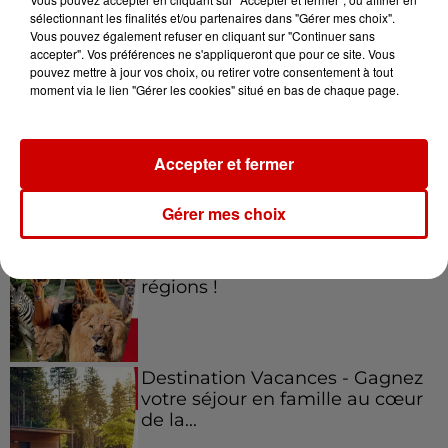
sélectionnant les finalités et/ou partenaires dans "Gérer mes choix".
Vous pouvez également refuser en cliquant sur "Continuer sans
Jeux
accepter". Vos préférences ne s'appliqueront que pour ce site. Vous
Voir plus
pouvez mettre à jour vos choix, ou retirer votre consentement à tout
moment via le lien "Gérer les cookies" situé en bas de chaque page.
Gagnez vos places pour le
festival Marché Gourmand 2026
à Coulon !
Accepter et fermer
Gérer mes choix
Le Duel - Gagnez vos entrées
pour l'un des zoos de nos
régions !
Destination Vacances - Gagnez
votre séjour en famille au cœur
de la...