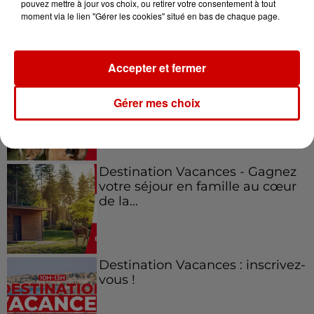
pouvez mettre à jour vos choix, ou retirer votre consentement à tout
moment via le lien "Gérer les cookies" situé en bas de chaque page.
Jeux
Voir plus
Accepter et fermer
Le Duel - Gagnez vos entrées
pour l'un des zoos de nos
Gérer mes choix
régions !
Destination Vacances - Gagnez
votre séjour en famille au cœur
de la...
Destination Vacances : inscrivez-
vous !