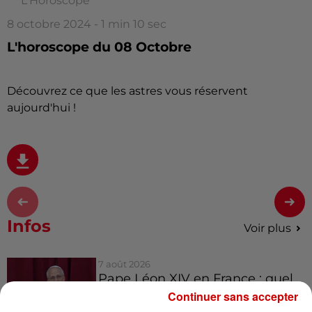
L'Horoscope
8 octobre 2024 - 1 min 10 sec
L'horoscope du 08 Octobre
Découvrez ce que les astres vous réservent
aujourd'hui !
Infos
Voir plus
7 août 2026
Pape Léon XIV en France : quel
est son programme ?
Continuer sans accepter