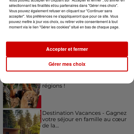
sélectionnant les finalités et/ou partenaires dans "Gérer mes choix".
Vous pouvez également refuser en cliquant sur "Continuer sans
Jeux
accepter". Vos préférences ne s'appliqueront que pour ce site. Vous
Voir plus
pouvez mettre à jour vos choix, ou retirer votre consentement à tout
moment via le lien "Gérer les cookies" situé en bas de chaque page.
Gagnez vos places pour le
festival Marché Gourmand 2026
à Coulon !
Accepter et fermer
Gérer mes choix
Le Duel - Gagnez vos entrées
pour l'un des zoos de nos
régions !
Destination Vacances - Gagnez
votre séjour en famille au cœur
de la...