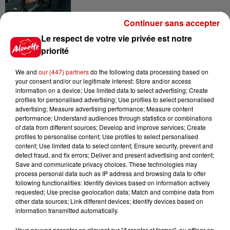
Continuer sans accepter
8 août 2026
Le respect de votre vie privée est notre
Royan : elle tente d’écraser son
priorité
ex-conjoint et dit regretter...
We and
our (447) partners
do the following data processing based on
your consent and/or our legitimate interest: Store and/or access
information on a device; Use limited data to select advertising; Create
profiles for personalised advertising; Use profiles to select personalised
8 août 2026
advertising; Measure advertising performance; Measure content
Cambriolages : plus de 18 000
performance; Understand audiences through statistics or combinations
logements visités en juillet 2026,
of data from different sources; Develop and improve services; Create
en...
profiles to personalise content; Use profiles to select personalised
content; Use limited data to select content; Ensure security, prevent and
detect fraud, and fix errors; Deliver and present advertising and content;
Save and communicate privacy choices. These technologies may
7 août 2026
process personal data such as IP address and browsing data to offer
Pape Léon XIV en France : quel
following functionalities: Identify devices based on information actively
est son programme ?
requested; Use precise geolocation data; Match and combine data from
other data sources; Link different devices; Identify devices based on
information transmitted automatically.
Vous pouvez accepter en cliquant sur "Accepter et fermer", ou affiner en