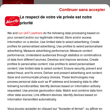
Continuer sans accepter
11h18
Le respect de votre vie privée est notre
Disparition de Manon
priorité
Relandeau : sa mère réclame
l’intervention...
We and
our (447) partners
do the following data processing based on
your consent and/or our legitimate interest: Store and/or access
information on a device; Use limited data to select advertising; Create
10h31
profiles for personalised advertising; Use profiles to select personalised
Corrèze : le Musée Jacques
advertising; Measure advertising performance; Measure content
performance; Understand audiences through statistics or combinations
Chirac cambriolé pour la
of data from different sources; Develop and improve services; Create
troisième fois...
profiles to personalise content; Use profiles to select personalised
content; Use limited data to select content; Ensure security, prevent and
detect fraud, and fix errors; Deliver and present advertising and content;
Save and communicate privacy choices. These technologies may
10h23
process personal data such as IP address and browsing data to offer
Amel Bent en concert gratuit
following functionalities: Identify devices based on information actively
dans l’Ouest
requested; Use precise geolocation data; Match and combine data from
other data sources; Link different devices; Identify devices based on
information transmitted automatically.
Vous pouvez accepter en cliquant sur "Accepter et fermer", ou affiner en