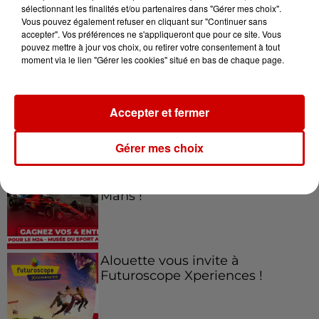
sélectionnant les finalités et/ou partenaires dans "Gérer mes choix".
Vous pouvez également refuser en cliquant sur "Continuer sans
Jeux
Voir plus
accepter". Vos préférences ne s'appliqueront que pour ce site. Vous
pouvez mettre à jour vos choix, ou retirer votre consentement à tout
moment via le lien "Gérer les cookies" situé en bas de chaque page.
Gagnez vos places pour le
Festival du Roi Arthur 2026 !
Accepter et fermer
Gérer mes choix
Gagnez vos entrées pour le
Musée du Sport Automobile au
Mans !
Alouette vous invite à
Futuroscope Xperiences !