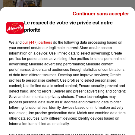
Continuer sans accepter
6 août 2026
Le respect de votre vie privée est notre
Un homme décède après une
priorité
noyade dans le Finistère
We and
our (447) partners
do the following data processing based on
your consent and/or our legitimate interest: Store and/or access
information on a device; Use limited data to select advertising; Create
profiles for personalised advertising; Use profiles to select personalised
6 août 2026
advertising; Measure advertising performance; Measure content
Vendre un chiot en animalerie
performance; Understand audiences through statistics or combinations
peut coûter très cher
of data from different sources; Develop and improve services; Create
profiles to personalise content; Use profiles to select personalised
content; Use limited data to select content; Ensure security, prevent and
detect fraud, and fix errors; Deliver and present advertising and content;
Save and communicate privacy choices. These technologies may
6 août 2026
process personal data such as IP address and browsing data to offer
Invasion de physalies sur des
following functionalities: Identify devices based on information actively
plages du Sud-Ouest
requested; Use precise geolocation data; Match and combine data from
other data sources; Link different devices; Identify devices based on
information transmitted automatically.
Vous pouvez accepter en cliquant sur "Accepter et fermer", ou affiner en