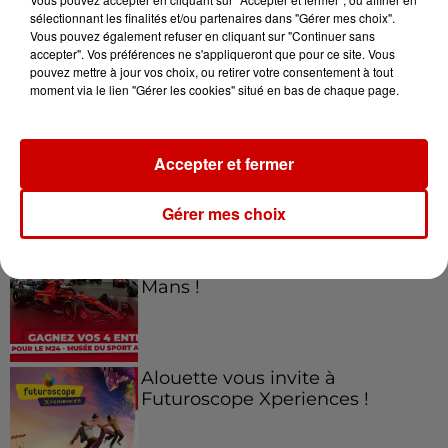
sélectionnant les finalités et/ou partenaires dans "Gérer mes choix".
Vous pouvez également refuser en cliquant sur "Continuer sans
Jeux
accepter". Vos préférences ne s'appliqueront que pour ce site. Vous
Voir plus
pouvez mettre à jour vos choix, ou retirer votre consentement à tout
moment via le lien "Gérer les cookies" situé en bas de chaque page.
Gagnez vos places pour le
Festival du Roi Arthur 2026 !
Accepter et fermer
Gérer mes choix
Gagnez vos entrées pour le
Musée du Sport Automobile au
Mans !
Alouette vous invite à
Futuroscope Xperiences !