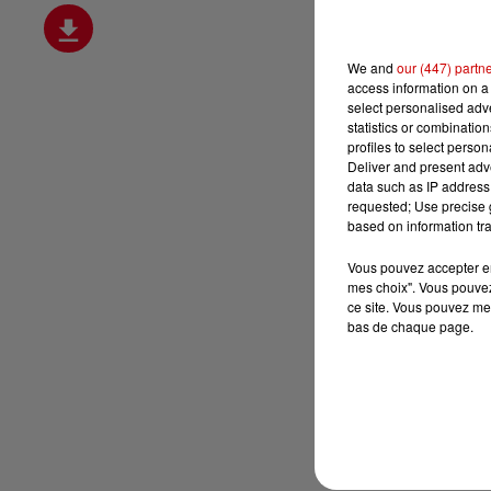
We and
our (447) partn
access information on a 
select personalised ad
statistics or combinatio
profiles to select person
Deliver and present adv
data such as IP address 
requested; Use precise g
based on information tra
Vous pouvez accepter en 
mes choix". Vous pouvez
ce site. Vous pouvez met
bas de chaque page.