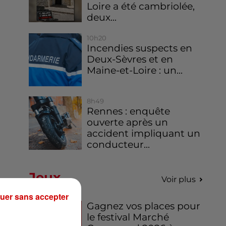
Loire a été cambriolée,
deux...
10h20
Incendies suspects en
Deux-Sèvres et en
Maine-et-Loire : un...
8h49
Rennes : enquête
ouverte après un
accident impliquant un
conducteur...
Jeux
Voir plus
uer sans accepter
Gagnez vos places pour
le festival Marché