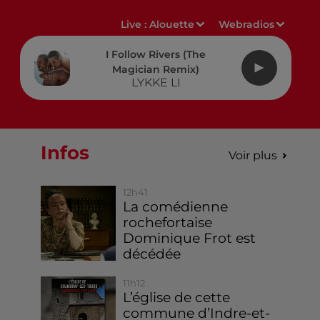
Live :
Alouette
Webradios
I Follow Rivers (the
Magician Remix)
LYKKE LI
Infos
Voir plus
12h41
La comédienne
rochefortaise
Dominique Frot est
décédée
11h12
L’église de cette
commune d’Indre-et-