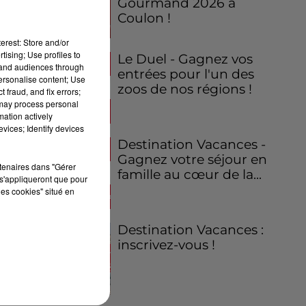
Gourmand 2026 à
Coulon !
erest: Store and/or
tising; Use profiles to
Le Duel - Gagnez vos
tand audiences through
entrées pour l'un des
personalise content; Use
zoos de nos régions !
 fraud, and fix errors;
 may process personal
mation actively
vices; Identify devices
Destination Vacances -
Gagnez votre séjour en
rtenaires dans "Gérer
famille au cœur de la...
s'appliqueront que pour
les cookies" situé en
Destination Vacances :
inscrivez-vous !