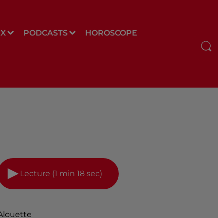
UX
PODCASTS
HOROSCOPE
Lecture (1 min 18 sec)
Alouette