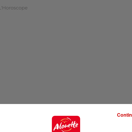
L'Horoscope
Contin
'hui !