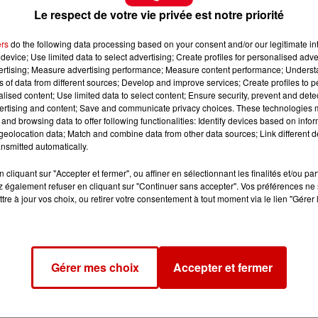
Le respect de votre vie privée est notre priorité
ers
do the following data processing based on your consent and/or our legitimate int
device; Use limited data to select advertising; Create profiles for personalised adver
vertising; Measure advertising performance; Measure content performance; Unders
ns of data from different sources; Develop and improve services; Create profiles to 
alised content; Use limited data to select content; Ensure security, prevent and detect
ertising and content; Save and communicate privacy choices. These technologies
and browsing data to offer following functionalities: Identify devices based on infor
eolocation data; Match and combine data from other data sources; Link different de
nsmitted automatically.
cliquant sur "Accepter et fermer", ou affiner en sélectionnant les finalités et/ou pa
 également refuser en cliquant sur "Continuer sans accepter". Vos préférences ne 
tre à jour vos choix, ou retirer votre consentement à tout moment via le lien "Gérer 
Gérer mes choix
Accepter et fermer