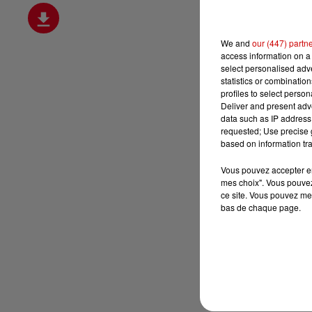
We and
our (447) partn
access information on a 
select personalised ad
statistics or combinatio
profiles to select person
Deliver and present adv
data such as IP address 
requested; Use precise g
based on information tra
Vous pouvez accepter en 
mes choix". Vous pouvez
ce site. Vous pouvez met
bas de chaque page.