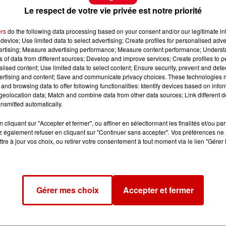
Le respect de votre vie privée est notre priorité
ers
do the following data processing based on your consent and/or our legitimate int
device; Use limited data to select advertising; Create profiles for personalised adver
vertising; Measure advertising performance; Measure content performance; Unders
ns of data from different sources; Develop and improve services; Create profiles to 
alised content; Use limited data to select content; Ensure security, prevent and detect
ertising and content; Save and communicate privacy choices. These technologies
and browsing data to offer following functionalities: Identify devices based on infor
eolocation data; Match and combine data from other data sources; Link different de
nsmitted automatically.
cliquant sur "Accepter et fermer", ou affiner en sélectionnant les finalités et/ou pa
 également refuser en cliquant sur "Continuer sans accepter". Vos préférences ne 
tre à jour vos choix, ou retirer votre consentement à tout moment via le lien "Gérer 
Gérer mes choix
Accepter et fermer