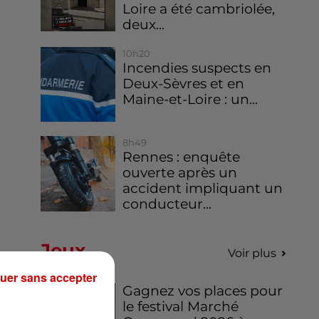
Loire a été cambriolée,
deux...
10h20
Incendies suspects en
Deux-Sèvres et en
Maine-et-Loire : un...
8h49
Rennes : enquête
ouverte après un
accident impliquant un
conducteur...
Jeux
Voir plus
uer sans accepter
Gagnez vos places pour
le festival Marché