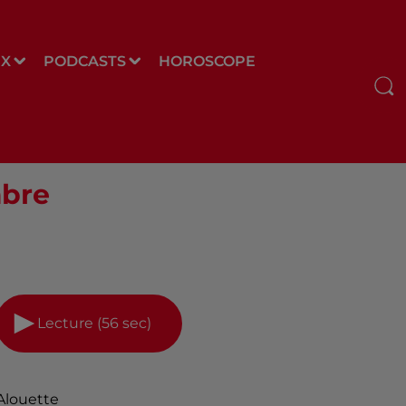
UX
PODCASTS
HOROSCOPE
mbre
Lecture (56 sec)
Alouette