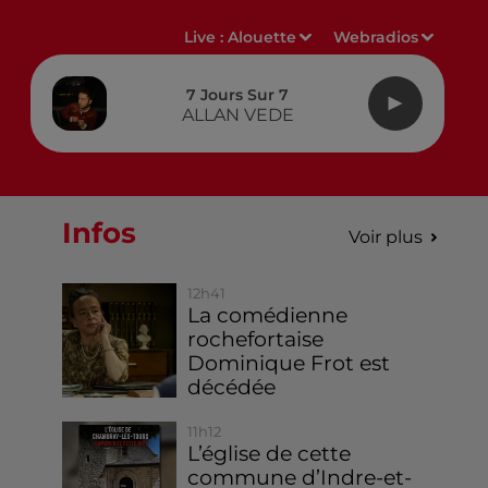
Live :
Alouette
Webradios
7 Jours Sur 7
ALLAN VEDE
Infos
Voir plus
12h41
La comédienne
rochefortaise
Dominique Frot est
décédée
11h12
L’église de cette
commune d’Indre-et-