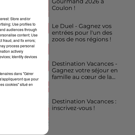
Gourmand 2026 à
Coulon !
erest: Store and/or
tising; Use profiles to
Le Duel - Gagnez vos
tand audiences through
entrées pour l'un des
personalise content; Use
zoos de nos régions !
 fraud, and fix errors;
 may process personal
mation actively
vices; Identify devices
Destination Vacances -
Gagnez votre séjour en
rtenaires dans "Gérer
famille au cœur de la...
s'appliqueront que pour
les cookies" situé en
Destination Vacances :
inscrivez-vous !