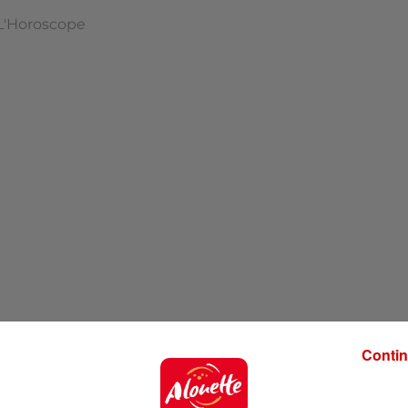
L'Horoscope
Contin
'hui !