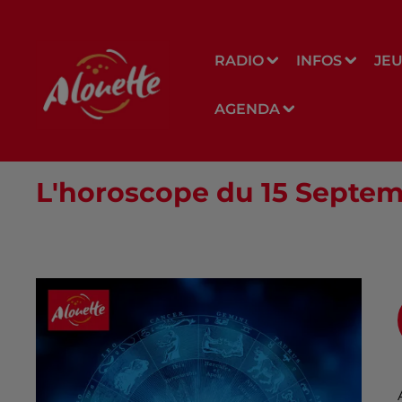
RADIO
INFOS
JE
AGENDA
L'horoscope du 15 Septe