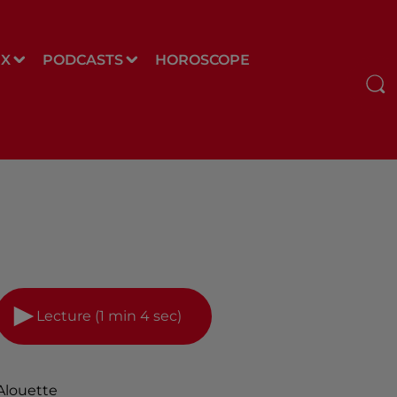
UX
PODCASTS
HOROSCOPE
Lecture (1 min 4 sec)
Alouette