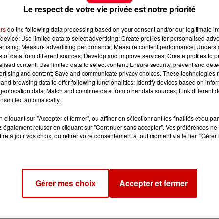
Le respect de votre vie privée est notre priorité
ers
do the following data processing based on your consent and/or our legitimate int
device; Use limited data to select advertising; Create profiles for personalised adver
vertising; Measure advertising performance; Measure content performance; Unders
ns of data from different sources; Develop and improve services; Create profiles to 
alised content; Use limited data to select content; Ensure security, prevent and detect
ertising and content; Save and communicate privacy choices. These technologies
and browsing data to offer following functionalities: Identify devices based on infor
eolocation data; Match and combine data from other data sources; Link different de
nsmitted automatically.
cliquant sur "Accepter et fermer", ou affiner en sélectionnant les finalités et/ou pa
 également refuser en cliquant sur "Continuer sans accepter". Vos préférences ne 
tre à jour vos choix, ou retirer votre consentement à tout moment via le lien "Gérer 
Gérer mes choix
Accepter et fermer