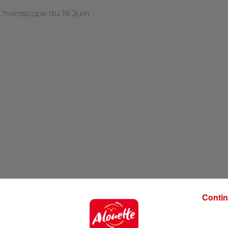
L'horoscope du 16 Juin
Contin
'hui !