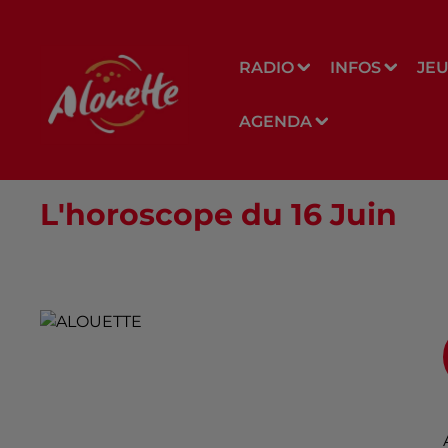
RADIO
INFOS
JE
AGENDA
L'horoscope du 16 Juin