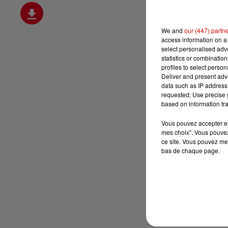
We and
our (447) partn
access information on a 
select personalised ad
statistics or combinatio
profiles to select person
Deliver and present adv
data such as IP address 
requested; Use precise g
based on information tra
Vous pouvez accepter en 
mes choix". Vous pouvez
ce site. Vous pouvez met
bas de chaque page.