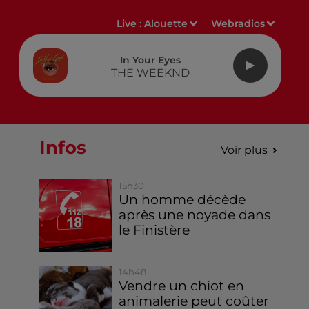
Live :
Alouette
Webradios
In Your Eyes
THE WEEKND
Infos
Voir plus
15h30
Un homme décède
après une noyade dans
le Finistère
14h48
Vendre un chiot en
animalerie peut coûter