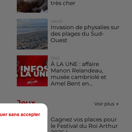
très cher
14h03
Invasion de physalies sur
des plages du Sud-
Ouest
11h51
À LA UNE : affaire
Manon Relandeau,
musée cambriolé et
Amel Bent en...
Jeux
Voir plus
uer sans accepter
Gagnez vos places pour
le Festival du Roi Arthur