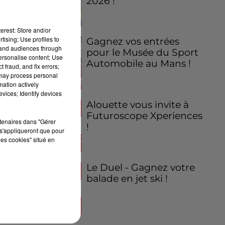
2026 !
erest: Store and/or
tising; Use profiles to
Gagnez vos entrées
tand audiences through
pour le Musée du Sport
personalise content; Use
Automobile au Mans !
 fraud, and fix errors;
 may process personal
mation actively
vices; Identify devices
Alouette vous invite à
Futuroscope Xperiences
rtenaires dans "Gérer
!
s'appliqueront que pour
les cookies" situé en
Le Duel - Gagnez votre
balade en jet ski !