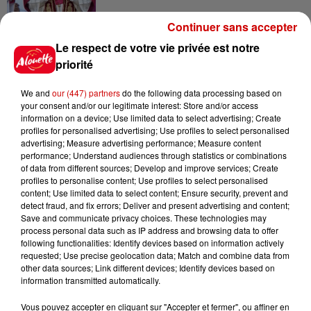
Continuer sans accepter
7 août 2026
Le respect de votre vie privée est notre
Limoges : un bébé d'un mois
priorité
blessé dans un incendie, un
appartement...
We and
our (447) partners
do the following data processing based on
your consent and/or our legitimate interest: Store and/or access
information on a device; Use limited data to select advertising; Create
7 août 2026
profiles for personalised advertising; Use profiles to select personalised
Éclipse solaire : découvrez les
advertising; Measure advertising performance; Measure content
performance; Understand audiences through statistics or combinations
meilleurs spots d'observation
of data from different sources; Develop and improve services; Create
du...
profiles to personalise content; Use profiles to select personalised
content; Use limited data to select content; Ensure security, prevent and
detect fraud, and fix errors; Deliver and present advertising and content;
Save and communicate privacy choices. These technologies may
7 août 2026
process personal data such as IP address and browsing data to offer
À LA UNE : professeur
following functionalities: Identify devices based on information actively
condamné, repreneurs pour
requested; Use precise geolocation data; Match and combine data from
Duralex et la...
other data sources; Link different devices; Identify devices based on
information transmitted automatically.
Vous pouvez accepter en cliquant sur "Accepter et fermer", ou affiner en