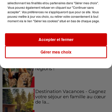
sélectionnant les finalités et/ou partenaires dans "Gérer mes choix".
Vous pouvez également refuser en cliquant sur "Continuer sans
Jeux
Voir plus
accepter". Vos préférences ne s'appliqueront que pour ce site. Vous
pouvez mettre à jour vos choix, ou retirer votre consentement à tout
moment via le lien "Gérer les cookies" situé en bas de chaque page.
Gagnez vos places pour le
festival Marché Gourmand 2026
à Coulon !
Accepter et fermer
Gérer mes choix
Le Duel - Gagnez vos entrées
pour l'un des zoos de nos
régions !
Destination Vacances - Gagnez
votre séjour en famille au cœur
de la...