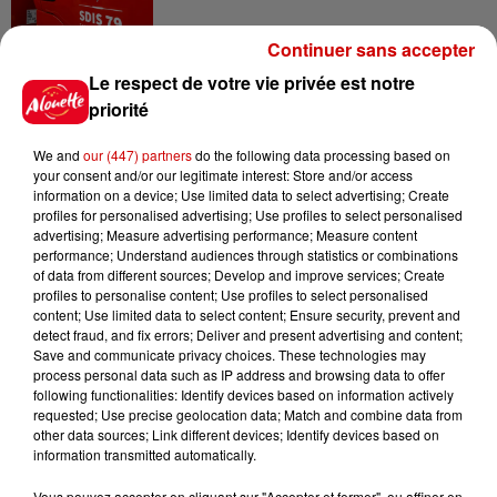
Continuer sans accepter
5 août 2026
Le respect de votre vie privée est notre
Violences conjugales : le chef
priorité
Jean Imbert (Top Chef) rattrapé
par...
We and
our (447) partners
do the following data processing based on
your consent and/or our legitimate interest: Store and/or access
information on a device; Use limited data to select advertising; Create
profiles for personalised advertising; Use profiles to select personalised
5 août 2026
advertising; Measure advertising performance; Measure content
"Attention au démarchage
performance; Understand audiences through statistics or combinations
abusif" : la préfecture de la
of data from different sources; Develop and improve services; Create
Gironde...
profiles to personalise content; Use profiles to select personalised
content; Use limited data to select content; Ensure security, prevent and
detect fraud, and fix errors; Deliver and present advertising and content;
Save and communicate privacy choices. These technologies may
5 août 2026
process personal data such as IP address and browsing data to offer
À LA UNE : incendie à La
following functionalities: Identify devices based on information actively
Rochelle, mégaferme de
requested; Use precise geolocation data; Match and combine data from
other data sources; Link different devices; Identify devices based on
saumons et succès...
information transmitted automatically.
Vous pouvez accepter en cliquant sur "Accepter et fermer", ou affiner en