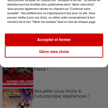
sélectionnant les finalités et/ou partenaires dans "Gérer mes choix".
Vous pouvez également refuser en cliquant sur "Continuer sans
Jeux
accepter". Vos préférences ne s'appliqueront que pour ce site. Vous
Voir plus
pouvez mettre à jour vos choix, ou retirer votre consentement à tout
moment via le lien "Gérer les cookies" situé en bas de chaque page.
Gagnez vos places pour le
Festival du Roi Arthur 2026 !
Accepter et fermer
Gérer mes choix
Gagnez vos entrées pour le
Musée du Sport Automobile au
Mans !
Alouette vous invite à
Futuroscope Xperiences !