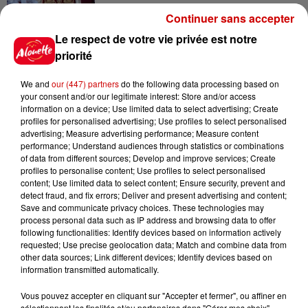
Continuer sans accepter
15h54
Limoges : un bébé d'un mois
Le respect de votre vie privée est notre
blessé dans un incendie, un
priorité
appartement...
We and
our (447) partners
do the following data processing based on
your consent and/or our legitimate interest: Store and/or access
information on a device; Use limited data to select advertising; Create
15h02
profiles for personalised advertising; Use profiles to select personalised
Éclipse solaire : découvrez les
advertising; Measure advertising performance; Measure content
meilleurs spots d'observation
performance; Understand audiences through statistics or combinations
du...
of data from different sources; Develop and improve services; Create
profiles to personalise content; Use profiles to select personalised
content; Use limited data to select content; Ensure security, prevent and
detect fraud, and fix errors; Deliver and present advertising and content;
11h51
Save and communicate privacy choices. These technologies may
À LA UNE : professeur
process personal data such as IP address and browsing data to offer
condamné, repreneurs pour
following functionalities: Identify devices based on information actively
requested; Use precise geolocation data; Match and combine data from
Duralex et la...
other data sources; Link different devices; Identify devices based on
information transmitted automatically.
Vous pouvez accepter en cliquant sur "Accepter et fermer", ou affiner en
sélectionnant les finalités et/ou partenaires dans "Gérer mes choix".