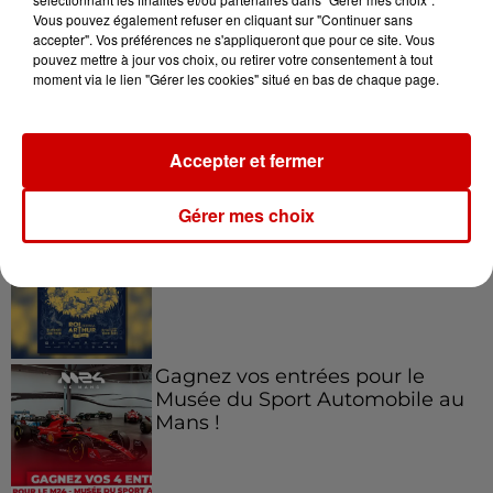
Jeux
Vous pouvez également refuser en cliquant sur "Continuer sans
Voir plus
accepter". Vos préférences ne s'appliqueront que pour ce site. Vous
pouvez mettre à jour vos choix, ou retirer votre consentement à tout
moment via le lien "Gérer les cookies" situé en bas de chaque page.
Le Duel - Gagnez vos entrées
pour l'un des zoos de nos
régions !
Accepter et fermer
Gérer mes choix
Gagnez vos places pour le
Festival du Roi Arthur 2026 !
Gagnez vos entrées pour le
Musée du Sport Automobile au
Mans !