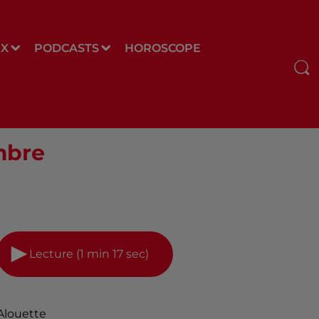
UX
PODCASTS
HOROSCOPE
mbre
Lecture (1 min 17 sec)
Alouette