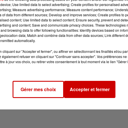
device; Use limited data to select advertising; Create profiles for personalised adver
vertising; Measure advertising performance; Measure content performance; Unders
ns of data from different sources; Develop and improve services; Create profiles to 
alised content; Use limited data to select content; Ensure security, prevent and detect
ertising and content; Save and communicate privacy choices. These technologies
and browsing data to offer following functionalities: Identify devices based on infor
eolocation data; Match and combine data from other data sources; Link different de
nsmitted automatically.
cliquant sur "Accepter et fermer", ou affiner en sélectionnant les finalités et/ou pa
 également refuser en cliquant sur "Continuer sans accepter". Vos préférences ne 
tre à jour vos choix, ou retirer votre consentement à tout moment via le lien "Gérer 
Gérer mes choix
Accepter et fermer