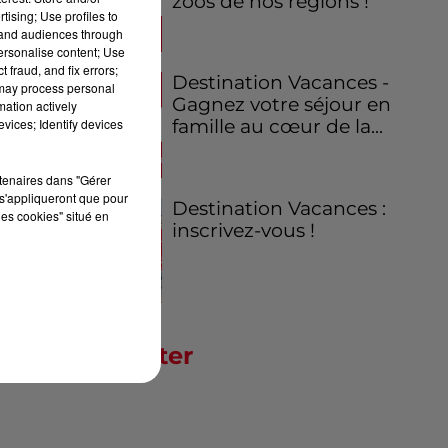
zoos de nos régions !
tising; Use profiles to
tand audiences through
personalise content; Use
 fraud, and fix errors;
Destination Vacances -
 may process personal
Gagnez votre séjour en
mation actively
vices; Identify devices
famille au cœur de la...
rtenaires dans "Gérer
s'appliqueront que pour
Destination Vacances :
les cookies" situé en
inscrivez-vous !
Newsletter