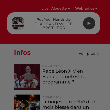
Live :
Alouette
Webradios
Put Your Hands Up
BLACK AND WHITE
BROTHERS
Infos
Voir plus
7 août 2026
Pape Léon XIV en
France : quel est son
programme ?
7 août 2026
Limoges : un bébé d'un
mois blessé dans un