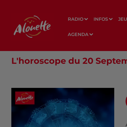
RADIO
INFOS
JE
AGENDA
L'horoscope du 20 Septe