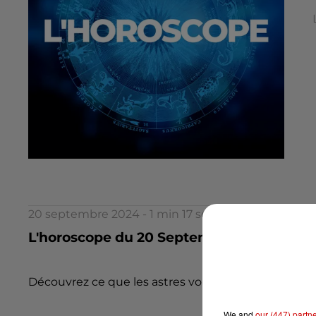
20 septembre 2024 - 1 min 17 sec
L'horoscope du 20 Septembre
Découvrez ce que les astres vous réservent aujourd
We and
our (447) partn