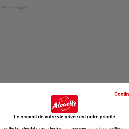
L'Horoscope
Contin
'hui !
Le respect de votre vie privée est notre priorité
ers
do the following data processing based on your consent and/or our legitimate int