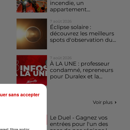
incendie, un
appartement...
7 août 2026
Éclipse solaire :
découvrez les meilleurs
spots d'observation du...
7 août 2026
À LA UNE : professeur
condamné, repreneurs
pour Duralex et la...
uer sans accepter
Jeux
Voir plus
Le Duel - Gagnez vos
entrées pour l'un des
erest: Store and/or