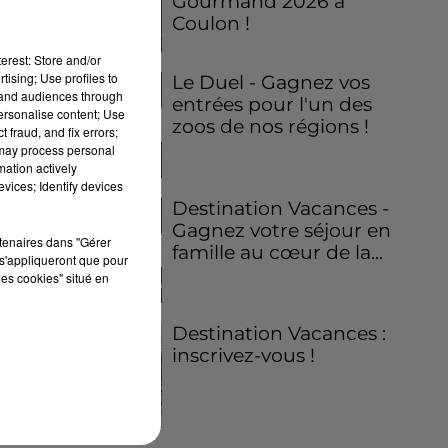
Gourmand 2026 à
Coulon !
erest: Store and/or
tising; Use profiles to
Le Duel - Gagnez vos
tand audiences through
entrées pour l'un des
personalise content; Use
zoos de nos régions !
 fraud, and fix errors;
 may process personal
mation actively
vices; Identify devices
Destination Vacances -
Gagnez votre séjour en
rtenaires dans "Gérer
famille au cœur de la...
s'appliqueront que pour
les cookies" situé en
Destination Vacances :
inscrivez-vous !