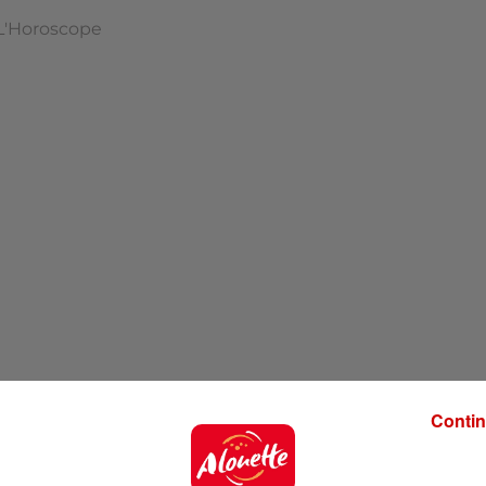
L'Horoscope
Contin
'hui !