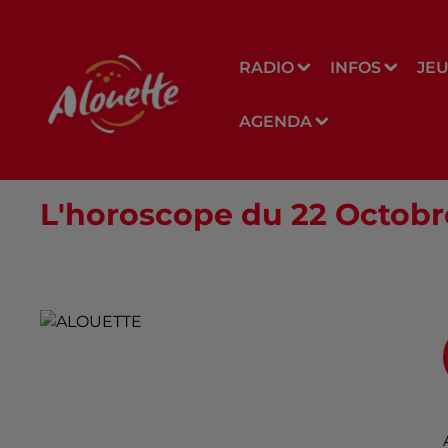
RADIO
INFOS
JE
AGENDA
L'horoscope du 22 Octobr