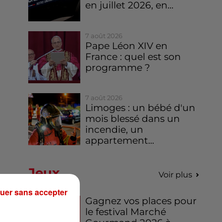
en juillet 2026, en...
7 août 2026
Pape Léon XIV en
France : quel est son
programme ?
7 août 2026
Limoges : un bébé d'un
mois blessé dans un
incendie, un
appartement...
Jeux
Voir plus
uer sans accepter
Gagnez vos places pour
le festival Marché