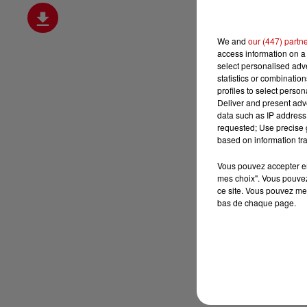
We and
our (447) partn
access information on a 
select personalised ad
statistics or combinatio
profiles to select person
Deliver and present adv
data such as IP address 
requested; Use precise g
based on information tra
Vous pouvez accepter en 
mes choix". Vous pouvez
ce site. Vous pouvez met
bas de chaque page.