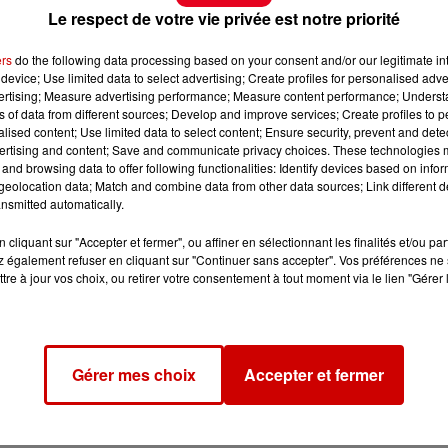
Le respect de votre vie privée est notre priorité
ers
do the following data processing based on your consent and/or our legitimate int
device; Use limited data to select advertising; Create profiles for personalised adver
vertising; Measure advertising performance; Measure content performance; Unders
ns of data from different sources; Develop and improve services; Create profiles to 
alised content; Use limited data to select content; Ensure security, prevent and detect
ertising and content; Save and communicate privacy choices. These technologies
and browsing data to offer following functionalities: Identify devices based on infor
eolocation data; Match and combine data from other data sources; Link different de
nsmitted automatically.
cliquant sur "Accepter et fermer", ou affiner en sélectionnant les finalités et/ou pa
 également refuser en cliquant sur "Continuer sans accepter". Vos préférences ne 
tre à jour vos choix, ou retirer votre consentement à tout moment via le lien "Gérer 
Gérer mes choix
Accepter et fermer