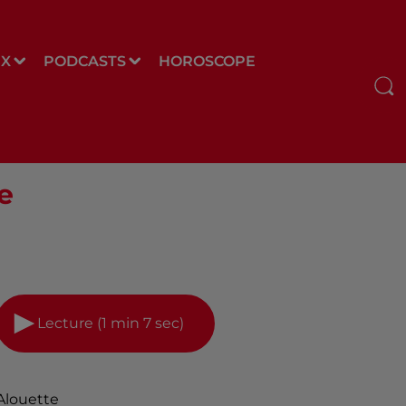
UX
PODCASTS
HOROSCOPE
e
Lecture (1 min 7 sec)
Alouette