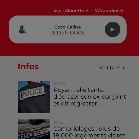
Live :
Alouette
Webradios
Coco Caline
JULIEN DORE
Infos
Voir plus
10h54
Royan : elle tente
d’écraser son ex-conjoint
et dit regretter...
9h45
Cambriolages : plus de
18 000 logements visités