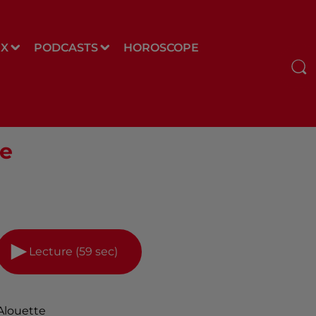
UX
PODCASTS
HOROSCOPE
re
Lecture (59 sec)
Alouette