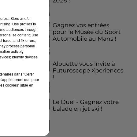
2026 !
erest: Store and/or
tising; Use profiles to
Gagnez vos entrées
tand audiences through
pour le Musée du Sport
personalise content; Use
Automobile au Mans !
 fraud, and fix errors;
 may process personal
mation actively
vices; Identify devices
Alouette vous invite à
Futuroscope Xperiences
rtenaires dans "Gérer
!
s'appliqueront que pour
les cookies" situé en
Le Duel - Gagnez votre
balade en jet ski !