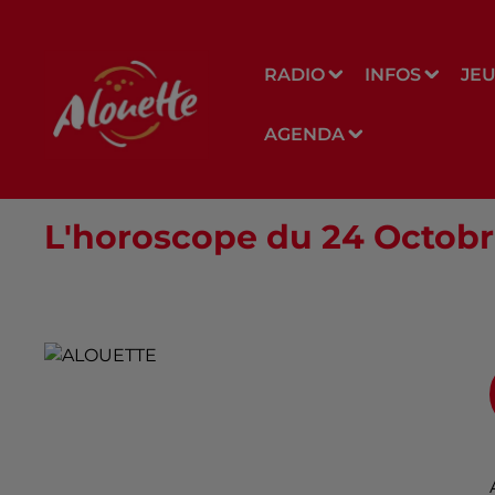
RADIO
INFOS
JE
AGENDA
L'horoscope du 24 Octob