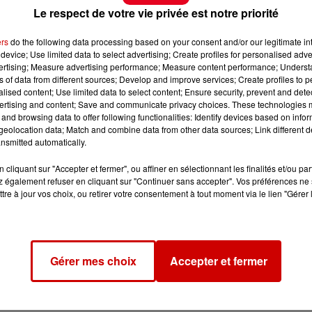
Le respect de votre vie privée est notre priorité
ers
do the following data processing based on your consent and/or our legitimate int
device; Use limited data to select advertising; Create profiles for personalised adver
vertising; Measure advertising performance; Measure content performance; Unders
ns of data from different sources; Develop and improve services; Create profiles to 
alised content; Use limited data to select content; Ensure security, prevent and detect
ertising and content; Save and communicate privacy choices. These technologies
and browsing data to offer following functionalities: Identify devices based on infor
eolocation data; Match and combine data from other data sources; Link different de
nsmitted automatically.
cliquant sur "Accepter et fermer", ou affiner en sélectionnant les finalités et/ou pa
 également refuser en cliquant sur "Continuer sans accepter". Vos préférences ne 
tre à jour vos choix, ou retirer votre consentement à tout moment via le lien "Gérer 
Gérer mes choix
Accepter et fermer