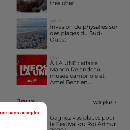
très cher
14h03
Invasion de physalies sur
des plages du Sud-
Ouest
11h51
À LA UNE : affaire
Manon Relandeau,
musée cambriolé et
Amel Bent en...
Jeux
Voir plus
uer sans accepter
Gagnez vos places pour
le Festival du Roi Arthur