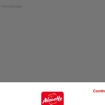
L'Horoscope
Contin
'hui !