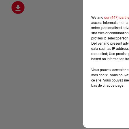
We and
our (447) partn
access information on a 
select personalised ad
statistics or combinatio
profiles to select person
Deliver and present adv
data such as IP address 
requested; Use precise g
based on information tra
Vous pouvez accepter en 
mes choix". Vous pouvez
ce site. Vous pouvez met
bas de chaque page.