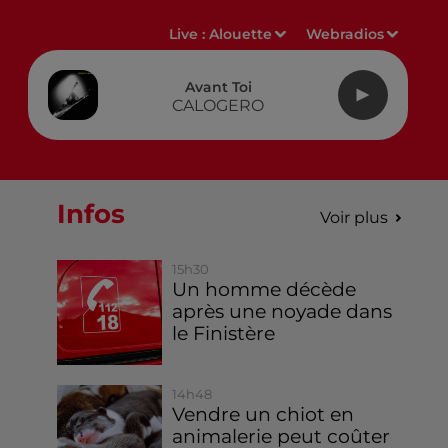
Live :
Alouette
Webradios
Avant Toi
CALOGERO
Infos
Voir plus
15h30
Un homme décède
après une noyade dans
le Finistère
14h48
Vendre un chiot en
animalerie peut coûter