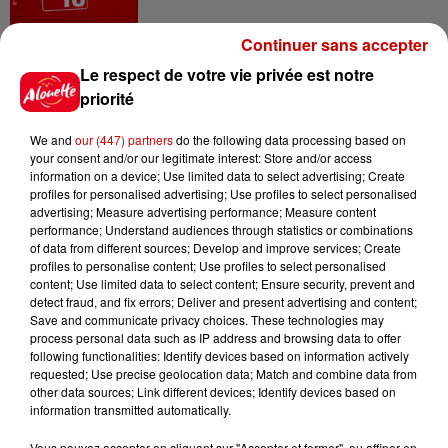
Continuer sans accepter
14h48
Le respect de votre vie privée est notre
Vendre un chiot en animalerie
priorité
peut coûter très cher
We and
our (447) partners
do the following data processing based on
your consent and/or our legitimate interest: Store and/or access
information on a device; Use limited data to select advertising; Create
profiles for personalised advertising; Use profiles to select personalised
14h03
advertising; Measure advertising performance; Measure content
Invasion de physalies sur des
performance; Understand audiences through statistics or combinations
plages du Sud-Ouest
of data from different sources; Develop and improve services; Create
profiles to personalise content; Use profiles to select personalised
content; Use limited data to select content; Ensure security, prevent and
detect fraud, and fix errors; Deliver and present advertising and content;
Save and communicate privacy choices. These technologies may
11h51
process personal data such as IP address and browsing data to offer
À LA UNE : affaire Manon
following functionalities: Identify devices based on information actively
Relandeau, musée cambriolé et
requested; Use precise geolocation data; Match and combine data from
other data sources; Link different devices; Identify devices based on
Amel Bent en...
information transmitted automatically.
Vous pouvez accepter en cliquant sur "Accepter et fermer", ou affiner en