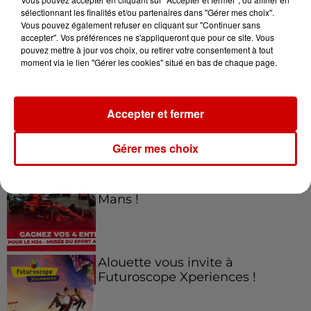
sélectionnant les finalités et/ou partenaires dans "Gérer mes choix".
Vous pouvez également refuser en cliquant sur "Continuer sans
Jeux
accepter". Vos préférences ne s'appliqueront que pour ce site. Vous
Voir plus
pouvez mettre à jour vos choix, ou retirer votre consentement à tout
moment via le lien "Gérer les cookies" situé en bas de chaque page.
Gagnez vos places pour le
Festival du Roi Arthur 2026 !
Accepter et fermer
Gérer mes choix
Gagnez vos entrées pour le
Musée du Sport Automobile au
Mans !
Alouette vous invite à
Futuroscope Xperiences !