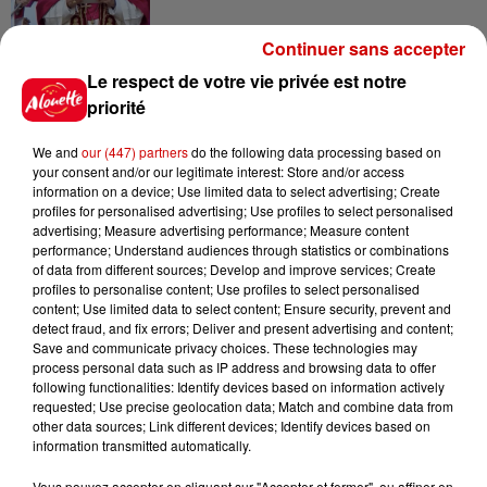
Continuer sans accepter
15h54
Le respect de votre vie privée est notre
Limoges : un bébé d'un mois
priorité
blessé dans un incendie, un
appartement...
We and
our (447) partners
do the following data processing based on
your consent and/or our legitimate interest: Store and/or access
information on a device; Use limited data to select advertising; Create
profiles for personalised advertising; Use profiles to select personalised
15h02
advertising; Measure advertising performance; Measure content
Éclipse solaire : découvrez les
performance; Understand audiences through statistics or combinations
meilleurs spots d'observation
of data from different sources; Develop and improve services; Create
du...
profiles to personalise content; Use profiles to select personalised
content; Use limited data to select content; Ensure security, prevent and
detect fraud, and fix errors; Deliver and present advertising and content;
Save and communicate privacy choices. These technologies may
11h51
process personal data such as IP address and browsing data to offer
À LA UNE : professeur
following functionalities: Identify devices based on information actively
condamné, repreneurs pour
requested; Use precise geolocation data; Match and combine data from
other data sources; Link different devices; Identify devices based on
Duralex et la...
information transmitted automatically.
Vous pouvez accepter en cliquant sur "Accepter et fermer", ou affiner en