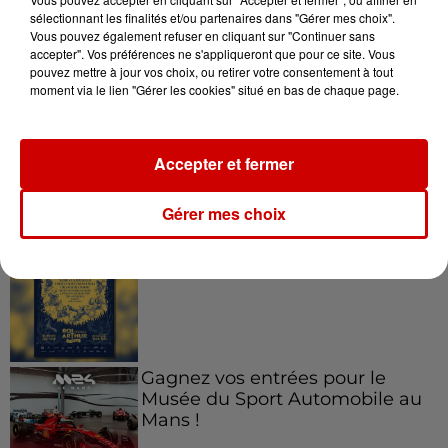
sélectionnant les finalités et/ou partenaires dans "Gérer mes choix".
Vous pouvez également refuser en cliquant sur "Continuer sans
Jeux
accepter". Vos préférences ne s'appliqueront que pour ce site. Vous
Voir plus
pouvez mettre à jour vos choix, ou retirer votre consentement à tout
moment via le lien "Gérer les cookies" situé en bas de chaque page.
Le Duel - Gagnez vos entrées
pour l'un des zoos de nos
régions !
Accepter et fermer
Gérer mes choix
Gagnez vos places pour le
Festival du Roi Arthur 2026 !
Gagnez vos entrées pour le
Musée du Sport Automobile au
Mans !