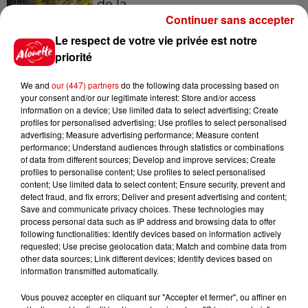
de la...
Continuer sans accepter
Le respect de votre vie privée est notre
priorité
Destination Vacances : inscrivez-
vous !
We and
our (447) partners
do the following data processing based on
your consent and/or our legitimate interest: Store and/or access
information on a device; Use limited data to select advertising; Create
profiles for personalised advertising; Use profiles to select personalised
advertising; Measure advertising performance; Measure content
performance; Understand audiences through statistics or combinations
of data from different sources; Develop and improve services; Create
profiles to personalise content; Use profiles to select personalised
Podcasts
content; Use limited data to select content; Ensure security, prevent and
Voir plus
detect fraud, and fix errors; Deliver and present advertising and content;
Save and communicate privacy choices. These technologies may
process personal data such as IP address and browsing data to offer
Kelly Massol, figure
following functionalities: Identify devices based on information actively
emblématique de
requested; Use precise geolocation data; Match and combine data from
l'entrepreneuriat féminin
other data sources; Link different devices; Identify devices based on
information transmitted automatically.
Vous pouvez accepter en cliquant sur "Accepter et fermer", ou affiner en