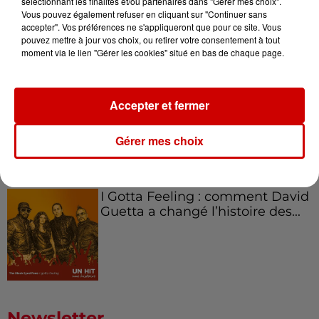
sélectionnant les finalités et/ou partenaires dans "Gérer mes choix".
Aménager un school bus au
Vous pouvez également refuser en cliquant sur "Continuer sans
Canada et accueillir les bleus à
accepter". Vos préférences ne s'appliqueront que pour ce site. Vous
Boston,...
pouvez mettre à jour vos choix, ou retirer votre consentement à tout
moment via le lien "Gérer les cookies" situé en bas de chaque page.
Born in the U.S.A - Bruce
Accepter et fermer
Springsteen : la chanson que
l’Amérique...
Gérer mes choix
I Gotta Feeling : comment David
Guetta a changé l’histoire des...
Newsletter