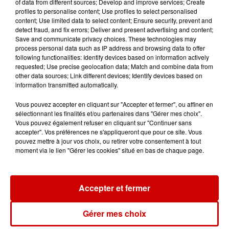
of data from different sources; Develop and improve services; Create
profiles to personalise content; Use profiles to select personalised
content; Use limited data to select content; Ensure security, prevent and
detect fraud, and fix errors; Deliver and present advertising and content;
Save and communicate privacy choices. These technologies may
process personal data such as IP address and browsing data to offer
Jeux
Voir plus
following functionalities: Identify devices based on information actively
requested; Use precise geolocation data; Match and combine data from
other data sources; Link different devices; Identify devices based on
Gagnez vos places pour le
information transmitted automatically.
Festival du Roi Arthur 2026 !
Vous pouvez accepter en cliquant sur "Accepter et fermer", ou affiner en
sélectionnant les finalités et/ou partenaires dans "Gérer mes choix".
Vous pouvez également refuser en cliquant sur "Continuer sans
accepter". Vos préférences ne s'appliqueront que pour ce site. Vous
pouvez mettre à jour vos choix, ou retirer votre consentement à tout
Gagnez vos entrées pour le
moment via le lien "Gérer les cookies" situé en bas de chaque page.
Musée du Sport Automobile au
Mans !
Accepter et fermer
Gérer mes choix
Alouette vous invite à