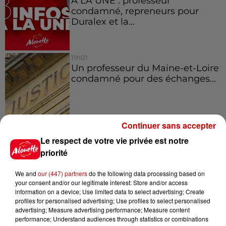
À LA UNE : professeur
condamné, repreneurs pour
Duralex et la...
11h01
Un professeur du Maine-et-Loire
condamné pour des échanges...
Continuer sans accepter
10h10
Duralex : trois repreneurs
Le respect de votre vie privée est notre
potentiels
priorité
We and
our (447) partners
do the following data processing based on
your consent and/or our legitimate interest: Store and/or access
information on a device; Use limited data to select advertising; Create
7h03
profiles for personalised advertising; Use profiles to select personalised
Deux-Sèvres : le Citroën C15 a le
advertising; Measure advertising performance; Measure content
droit à son festival
performance; Understand audiences through statistics or combinations