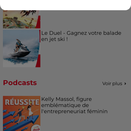
Futuroscope Xperiences !
Le Duel - Gagnez votre balade
en jet ski !
Podcasts
Voir plus
Kelly Massol, figure
emblématique de
l'entrepreneuriat féminin