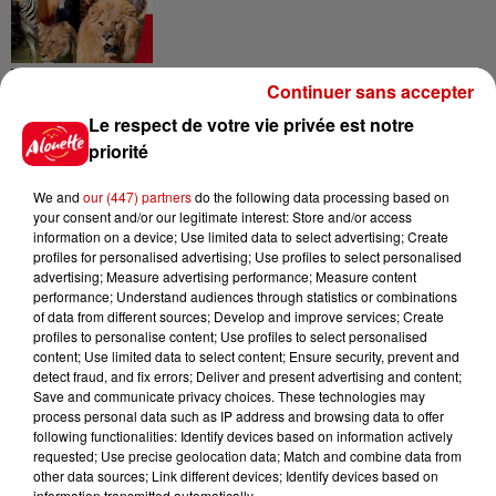
Destination Vacances - Gagnez
Continuer sans accepter
votre séjour en famille au cœur
Le respect de votre vie privée est notre
de la...
priorité
We and
our (447) partners
do the following data processing based on
your consent and/or our legitimate interest: Store and/or access
Destination Vacances : inscrivez-
information on a device; Use limited data to select advertising; Create
vous !
profiles for personalised advertising; Use profiles to select personalised
advertising; Measure advertising performance; Measure content
performance; Understand audiences through statistics or combinations
of data from different sources; Develop and improve services; Create
profiles to personalise content; Use profiles to select personalised
content; Use limited data to select content; Ensure security, prevent and
detect fraud, and fix errors; Deliver and present advertising and content;
Save and communicate privacy choices. These technologies may
Podcasts
process personal data such as IP address and browsing data to offer
Voir plus
following functionalities: Identify devices based on information actively
requested; Use precise geolocation data; Match and combine data from
other data sources; Link different devices; Identify devices based on
Kelly Massol, figure
information transmitted automatically.