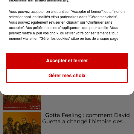
emblématique de
l'entrepreneuriat féminin
Vous pouvez accepter en cliquant sur "Accepter et fermer", ou affiner en
sélectionnant les finalités et/ou partenaires dans "Gérer mes choix".
Vous pouvez également refuser en cliquant sur "Continuer sans
accepter". Vos préférences ne s'appliqueront que pour ce site. Vous
pouvez mettre à jour vos choix, ou retirer votre consentement à tout
Aménager un school bus au
moment via le lien "Gérer les cookies" situé en bas de chaque page.
Canada et accueillir les bleus à
Boston,...
Accepter et fermer
Gérer mes choix
Born in the U.S.A - Bruce
Springsteen : la chanson que
l’Amérique...
I Gotta Feeling : comment David
Guetta a changé l’histoire des...