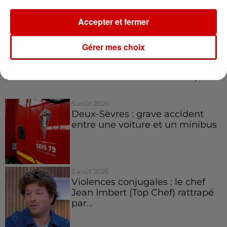
Accepter et fermer
Gérer mes choix
Infos
Voir plus
5 août 2026
Deux-Sèvres : grave accident
entre une voiture et un minibus
5 août 2026
Violences conjugales : le chef
Jean Imbert (Top Chef) rattrapé
par...