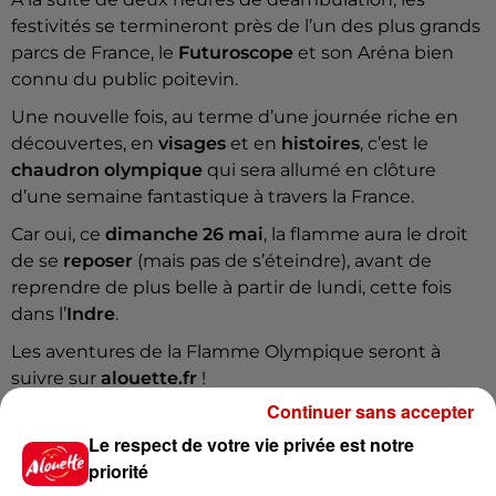
festivités se termineront près de l’un des plus grands
parcs de France, le
Futuroscope
et son Aréna bien
connu du public poitevin.
Une nouvelle fois, au terme d’une journée riche en
découvertes, en
visages
et en
histoires
, c’est le
chaudron olympique
qui sera allumé en clôture
d’une semaine fantastique à travers la France.
Car oui, ce
dimanche 26 mai
, la flamme aura le droit
de se
reposer
(mais pas de s’éteindre), avant de
reprendre de plus belle à partir de lundi, cette fois
dans l’
Indre
.
Les aventures de la Flamme Olympique seront à
suivre sur
alouette.fr
!
Continuer sans accepter
Le respect de votre vie privée est notre
priorité