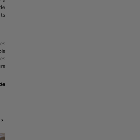
 de
ts
ves
ois
es
rs
de