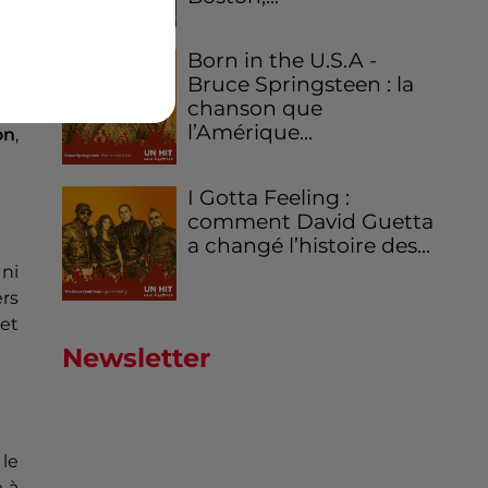
ie
,
Born in the U.S.A -
 La
Bruce Springsteen : la
chanson que
ar
l’Amérique...
on
,
I Gotta Feeling :
comment David Guetta
a changé l’histoire des...
 ni
rs
 et
Newsletter
 le
e à