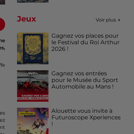
Jeux
Voir plus
Gagnez vos places pour
 ne
le Festival du Roi Arthur
s,
2026 !
ffe
Gagnez vos entrées
pour le Musée du Sport
Automobile au Mans !
Alouette vous invite à
es
Futuroscope Xperiences
hez
!
ont