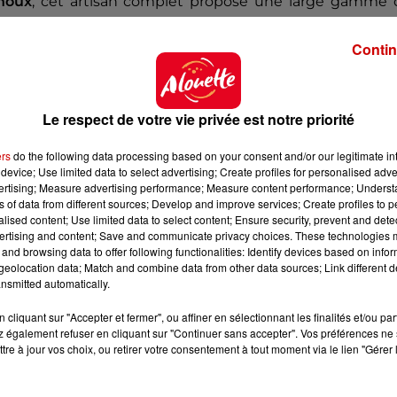
houx
, cet artisan complet propose une large gamme 
s
de haute volée.
Contin
lien
ulien est parti à Paris pour devenir
consultant
; Kevin e
Le respect de votre vie privée est notre priorité
 le menant jusque dans le labo d’une pointure à
Renn
os deux camarades décident de
s’associer
. Leur rêve devi
ers
do the following data processing based on your consent and/or our legitimate int
device; Use limited data to select advertising; Create profiles for personalised adver
-pâtisserie
! Leur crédo ? La
qualité
et le
locavore
!
vertising; Measure advertising performance; Measure content performance; Unders
ns of data from different sources; Develop and improve services; Create profiles to 
alised content; Use limited data to select content; Ensure security, prevent and detect
ertising and content; Save and communicate privacy choices. These technologies
y
and browsing data to offer following functionalities: Identify devices based on infor
e aujourd'hui les médailles et les trophées boulanger
eolocation data; Match and combine data from other data sources; Link different de
nsmitted automatically.
deuxième prix de la baguette
,
deuxième prix de l’écla
s
. Chaque jour, son équipe de
38 personnes
se lance da
cliquant sur "Accepter et fermer", ou affiner en sélectionnant les finalités et/ou pa
e. Ils produisent quotidiennement
1 500 baguettes
,
2 5
 également refuser en cliquant sur "Continuer sans accepter". Vos préférences ne 
tre à jour vos choix, ou retirer votre consentement à tout moment via le lien "Gérer 