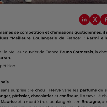
maines de compétition et d’émissions quotidiennes, il
lues "Meilleure Boulangerie de France" ! Parmi elle
 : le Meilleur ouvrier de France
Bruno Cormerais
, la che
arran
.
pétition.
Anaïs
t sans surprise : le
chou
!
Hervé
varie les
parfums
de s
anger
,
pâtissier
,
chocolatier
et
confiseur
, il a travaillé c
e Maurice
et a monté trois boulangeries en
Bretagne
, d