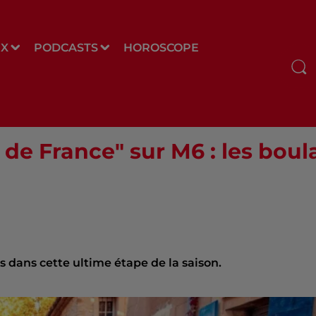
UX
PODCASTS
HOROSCOPE
 de France" sur M6 : les bou
s dans cette ultime étape de la saison.