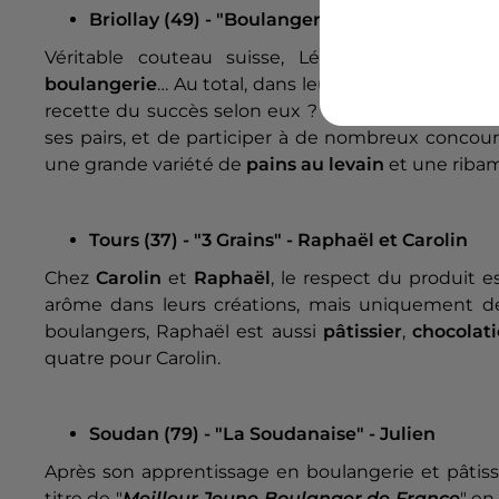
Briollay (49) - "Boulangerie Paumard" - Léo 
Véritable couteau suisse, Léo aime toucher 
boulangerie
… Au total, dans leurs deux établiss
recette du succès selon eux ? Leur
exigence
. C’e
ses pairs, et de participer à de nombreux concou
une grande variété de
pains au levain
et une riba
Tours (37) - "3 Grains" - Raphaël et Carolin
Chez
Carolin
et
Raphaël
, le respect du produit e
arôme dans leurs créations, mais uniquement 
boulangers, Raphaël est aussi
pâtissier
,
chocolati
quatre pour Carolin.
Soudan (79) - "La Soudanaise" - Julien
Après son apprentissage en boulangerie et pâtiss
titre de "
Meilleur Jeune Boulanger de France
" e