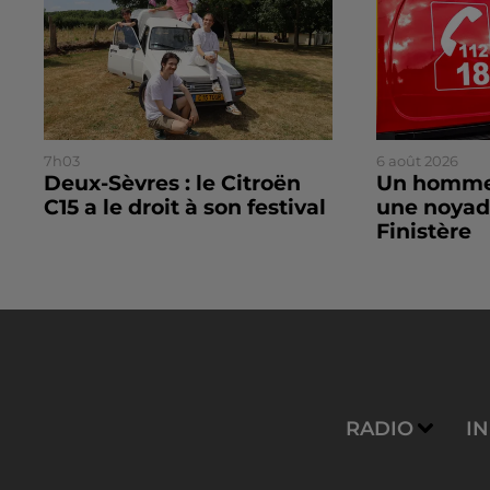
7h03
6 août 2026
Deux-Sèvres : le Citroën
Un homme
C15 a le droit à son festival
une noyad
Finistère
RADIO
I