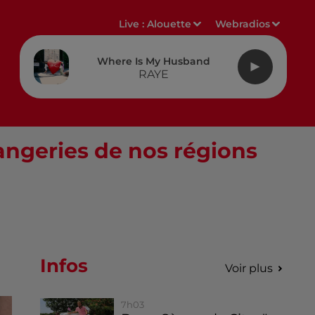
Live :
Alouette
Webradios
Where Is My Husband
RAYE
langeries de nos régions
Infos
Voir plus
7h03