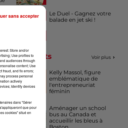
de
Le Duel - Gagnez votre
uer sans accepter
balade en jet ski !
st,
es
!
ent
erest: Store and/or
Podcasts
tising; Use profiles to
Voir plus
tand audiences through
personalise content; Use
 fraud, and fix errors;
Kelly Massol, figure
 may process personal
emblématique de
mation actively
l'entrepreneuriat
s :
vices; Identify devices
féminin
ir
,
ns
rtenaires dans "Gérer
00
s'appliqueront que pour
Aménager un school
les cookies" situé en
bus au Canada et
accueillir les bleus à
Boston,...