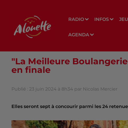
RADIO
INFOS
JE
AGENDA
"La Meilleure Boulangerie
en finale
Publié : 23 juin 2024 à 8h34 par Nicolas Mercier
Elles seront sept à concourir parmi les 24 retenue