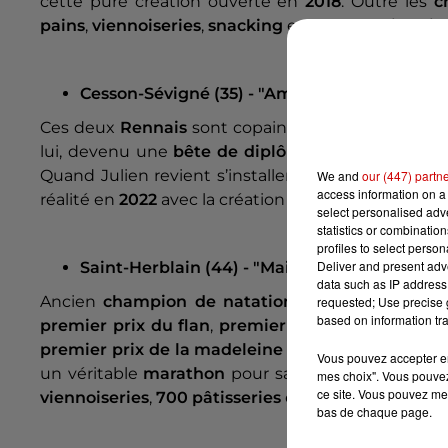
cette pure création ouverte en
2018
. Outre les
c
pains
,
viennoiseries
,
snacking
et autres
pâtisserie
Cesson-Sévigné (35) - "Amande" - Kévin et Ju
Ces deux
Rennais
sont copains depuis l'enfance. J
lui, devenu une
bête de diplômes
en
pâtisserie
,
Quand Julien revient s’installer dans le coin, n
We and
our (447) partn
access information on a 
réalité en
2022
avec la création de leur
boulangerie
select personalised ad
statistics or combinatio
profiles to select person
Deliver and present adv
Saint-Herblain (44) - "Maison Cloarec" - Rém
data such as IP address 
Ancien
champion de natation
, Rémy collectionn
requested; Use precise g
based on information tra
premier prix du flan
,
premier prix du croissant
,
premier prix de la madeleine catégorie apprenti
Vous pouvez accepter en 
un véritable
marathon
pour satisfaire la demand
mes choix". Vous pouvez
ce site. Vous pouvez met
viennoiseries
,
700 pâtisseries
et
400 snacking
!
bas de chaque page.