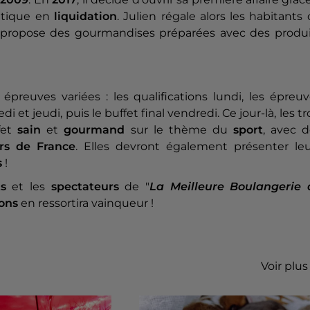
utique en
liquidation
. Julien régale alors les habitants
r propose des gourmandises préparées avec des produi
 épreuves variées : les qualifications lundi, les épreu
 jeudi, puis le buffet final vendredi. Ce jour-là, les tr
fet
sain
et
gourmand
sur le thème du
sport
, avec d
ers de France
. Elles devront également présenter leu
s
!
ts
et les
spectateurs
de "
La Meilleure Boulangerie 
ions
en ressortira vainqueur !
Voir plus