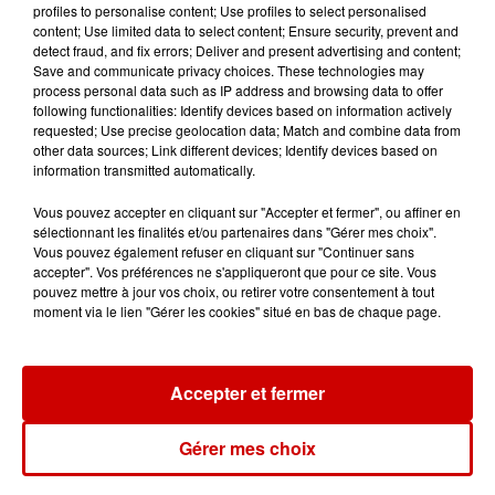
profiles to personalise content; Use profiles to select personalised
content; Use limited data to select content; Ensure security, prevent and
detect fraud, and fix errors; Deliver and present advertising and content;
Save and communicate privacy choices. These technologies may
Jeux
process personal data such as IP address and browsing data to offer
Voir plus
following functionalities: Identify devices based on information actively
requested; Use precise geolocation data; Match and combine data from
Gagnez vos places pour le
other data sources; Link different devices; Identify devices based on
information transmitted automatically.
Festival du Roi Arthur 2026 !
Vous pouvez accepter en cliquant sur "Accepter et fermer", ou affiner en
sélectionnant les finalités et/ou partenaires dans "Gérer mes choix".
Vous pouvez également refuser en cliquant sur "Continuer sans
accepter". Vos préférences ne s'appliqueront que pour ce site. Vous
pouvez mettre à jour vos choix, ou retirer votre consentement à tout
Gagnez vos entrées pour le
moment via le lien "Gérer les cookies" situé en bas de chaque page.
Musée du Sport Automobile au
Mans !
Accepter et fermer
Alouette vous invite à
Gérer mes choix
Futuroscope Xperiences !