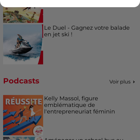
Le Duel - Gagnez votre balade
en jet ski !
Podcasts
Voir plus
Kelly Massol, figure
emblématique de
l'entrepreneuriat féminin