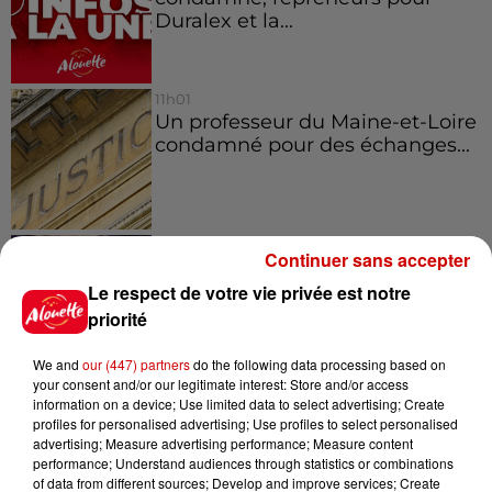
Duralex et la...
11h01
Un professeur du Maine-et-Loire
condamné pour des échanges...
10h10
Continuer sans accepter
Duralex : trois repreneurs
potentiels
Le respect de votre vie privée est notre
priorité
We and
our (447) partners
do the following data processing based on
your consent and/or our legitimate interest: Store and/or access
7h03
information on a device; Use limited data to select advertising; Create
Deux-Sèvres : le Citroën C15 a le
profiles for personalised advertising; Use profiles to select personalised
droit à son festival
advertising; Measure advertising performance; Measure content
performance; Understand audiences through statistics or combinations
of data from different sources; Develop and improve services; Create