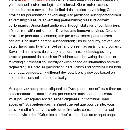
internet officiels.
your consent and/or our legitimate interest: Store and/or access
information on a device; Use limited data to select advertising; Create
Les Etats-Unis déposeront jeudi un projet de
profiles for personalised advertising; Use profiles to select personalised
résolution sur la table du Conseil de sécurité de
advertising; Measure advertising performance; Measure content
l'ONU condamnant la Russie pour sa "guerre"
performance; Understand audiences through statistics or combinations
of data from different sources; Develop and improve services; Create
en Ukraine
profiles to personalise content; Use profiles to select personalised
content; Use limited data to select content; Ensure security, prevent and
Les dirigeants des 27 pays de l'Union européenne
detect fraud, and fix errors; Deliver and present advertising and content;
doivent pour leur part se réunir en sommet jeudi soir.
Save and communicate privacy choices. These technologies may
process personal data such as IP address and browsing data to offer
Beaucoup redoutent que la crise en Ukraine ne
following functionalities: Identify devices based on information actively
mène au plus grave conflit en Europe depuis 1945.
requested; Use precise geolocation data; Match and combine data from
Une intervention russe pourrait se traduire par
other data sources; Link different devices; Identify devices based on
information transmitted automatically.
"jusqu'à cinq millions de personnes supplémentaires
déplacées", a averti l'ambassadrice américaine à
Vous pouvez accepter en cliquant sur "Accepter et fermer", ou affiner en
l'ONU, Linda Thomas-Greenfield.
sélectionnant les finalités et/ou partenaires dans "Gérer mes choix".
Vous pouvez également refuser en cliquant sur "Continuer sans
Washington et ses alliés occidentaux ont pris de
accepter". Vos préférences ne s'appliqueront que pour ce site. Vous
pouvez mettre à jour vos choix, ou retirer votre consentement à tout
premières sanctions en réaction à la reconnaissance
moment via le lien "Gérer les cookies" situé en bas de chaque page.
des séparatistes soutenus par Moscou que Kiev
combat depuis huit ans, un conflit qui a fait plus de