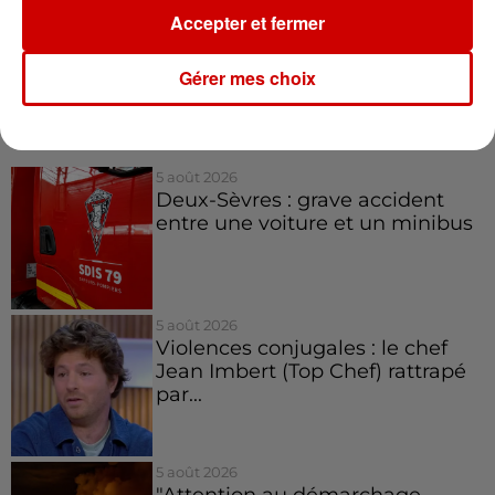
14 000 morts à ce jour.
Accepter et fermer
Gérer mes choix
(avec AFP)
Infos
Voir plus
5 août 2026
Deux-Sèvres : grave accident
entre une voiture et un minibus
5 août 2026
Violences conjugales : le chef
Jean Imbert (Top Chef) rattrapé
par...
5 août 2026
"Attention au démarchage