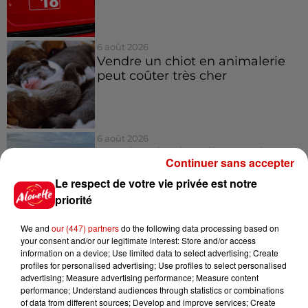
6 août 2026
Vendre un chiot en animalerie
peut coûter très cher
6 août 2026
Invasion de physalies sur des
Continuer sans accepter
plages du Sud-Ouest
Le respect de votre vie privée est notre
priorité
We and
our (447) partners
do the following data processing based on
6 août 2026
your consent and/or our legitimate interest: Store and/or access
À LA UNE : affaire Manon
information on a device; Use limited data to select advertising; Create
Relandeau, musée cambriolé et
profiles for personalised advertising; Use profiles to select personalised
Amel Bent en...
advertising; Measure advertising performance; Measure content
performance; Understand audiences through statistics or combinations
of data from different sources; Develop and improve services; Create