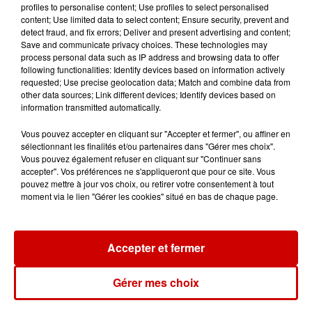
profiles to personalise content; Use profiles to select personalised
content; Use limited data to select content; Ensure security, prevent and
detect fraud, and fix errors; Deliver and present advertising and content;
Jeux
Voir plus
Save and communicate privacy choices. These technologies may
process personal data such as IP address and browsing data to offer
following functionalities: Identify devices based on information actively
Gagnez vos places pour le
requested; Use precise geolocation data; Match and combine data from
Festival du Roi Arthur 2026 !
other data sources; Link different devices; Identify devices based on
information transmitted automatically.
Vous pouvez accepter en cliquant sur "Accepter et fermer", ou affiner en
sélectionnant les finalités et/ou partenaires dans "Gérer mes choix".
Vous pouvez également refuser en cliquant sur "Continuer sans
accepter". Vos préférences ne s'appliqueront que pour ce site. Vous
Gagnez vos entrées pour le
pouvez mettre à jour vos choix, ou retirer votre consentement à tout
Musée du Sport Automobile au
moment via le lien "Gérer les cookies" situé en bas de chaque page.
Mans !
Accepter et fermer
Alouette vous invite à
Futuroscope Xperiences !
Gérer mes choix