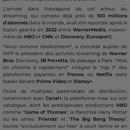
L'arrivée dans l'Hexagone de cet acteur du
streaming, qui compte déjà près de
100 millions
d'abonnés
dans le monde, avait été reportée après la
fusion géante en
2022
entre
WarnerMedia
, maison-
mère de
HBO
et
CNN
, et
Discovery
(
Eurosport
).
"
Nous arrivons tardivement
", a concédé auprès de
l'AFP le président des activités streaming de
Warner
Bros
. Discovery,
JB Perrette
, de passage à Paris. "
Mais
on cherche à rapidement
" intégrer le "
top 3
" des
plateformes payantes en
France
, où
Netflix
reste
leader devant
Prime Video
et
Disney+
.
Outre de multiples partenariats de distribution,
notamment avec
Canal+
, la plateforme mise sur son
catalogue, dont les prestigieuses productions
HBO
comme "
Game of Thrones
", la franchise Harry Potter
ou les séries "
Friends
" et "
The Big Bang Theory
",
toutes "exclusivement sur Max" à court terme et en