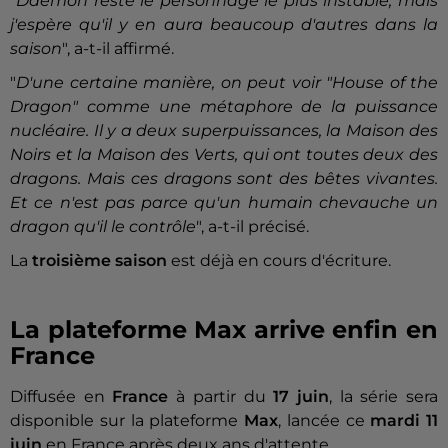
"
Daemon reste le personnage le plus instable, mais
j'espère qu'il y en aura beaucoup d'autres dans la
saison
", a-t-il affirmé.
"
D'une certaine manière, on peut voir "House of the
Dragon" comme une métaphore de la puissance
nucléaire. Il y a deux superpuissances, la Maison des
Noirs et la Maison des Verts, qui ont toutes deux des
dragons. Mais ces dragons sont des bêtes vivantes.
Et ce n'est pas parce qu'un humain chevauche un
dragon qu'il le contrôle
", a-t-il précisé.
La
troisième saison
est déjà en cours d'écriture.
La plateforme Max arrive enfin en
France
Diffusée en
France
à partir du
17 juin
, la série sera
disponible sur la plateforme
Max
, lancée ce
mardi 11
juin
en France après deux ans d'attente.