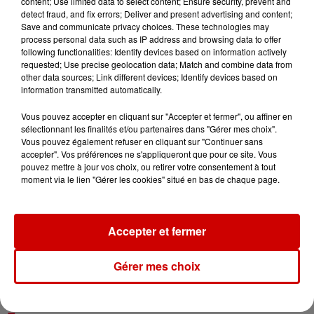
content; Use limited data to select content; Ensure security, prevent and
6 août 2026
detect fraud, and fix errors; Deliver and present advertising and content;
Vendre un chiot en animalerie
Save and communicate privacy choices. These technologies may
peut coûter très cher
process personal data such as IP address and browsing data to offer
following functionalities: Identify devices based on information actively
requested; Use precise geolocation data; Match and combine data from
other data sources; Link different devices; Identify devices based on
information transmitted automatically.
6 août 2026
Vous pouvez accepter en cliquant sur "Accepter et fermer", ou affiner en
Invasion de physalies sur des
sélectionnant les finalités et/ou partenaires dans "Gérer mes choix".
plages du Sud-Ouest
Vous pouvez également refuser en cliquant sur "Continuer sans
accepter". Vos préférences ne s'appliqueront que pour ce site. Vous
pouvez mettre à jour vos choix, ou retirer votre consentement à tout
moment via le lien "Gérer les cookies" situé en bas de chaque page.
6 août 2026
À LA UNE : affaire Manon
Relandeau, musée cambriolé et
Accepter et fermer
Amel Bent en...
Gérer mes choix