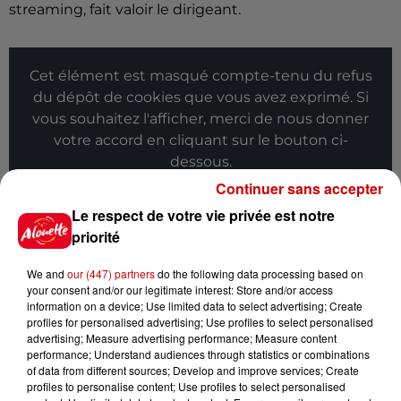
streaming, fait valoir le dirigeant.
Cet élément est masqué compte-tenu du refus
du dépôt de cookies que vous avez exprimé. Si
vous souhaitez l'afficher, merci de nous donner
votre accord en cliquant sur le bouton ci-
dessous.
Continuer sans accepter
Afficher l'élément
Le respect de votre vie privée est notre
priorité
Infos
Voir plus
We and
our (447) partners
do the following data processing based on
your consent and/or our legitimate interest: Store and/or access
6 août 2026
information on a device; Use limited data to select advertising; Create
Un homme décède après une
profiles for personalised advertising; Use profiles to select personalised
noyade dans le Finistère
advertising; Measure advertising performance; Measure content
performance; Understand audiences through statistics or combinations
of data from different sources; Develop and improve services; Create
profiles to personalise content; Use profiles to select personalised