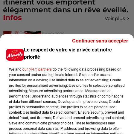
itinérant vous emportent
élégamment dans un rêve éveillé.
Infos
Voir plus
5 août 2026
Deux-Sèvres : grave accident
Continuer sans accepter
entre une voiture et un minibus
Le respect de votre vie privée est notre
priorité
We and
our (447) partners
do the following data processing based on
5 août 2026
your consent and/or our legitimate interest: Store and/or access
Violences conjugales : le chef
information on a device; Use limited data to select advertising; Create
profiles for personalised advertising; Use profiles to select personalised
Jean Imbert (Top Chef) rattrapé
advertising; Measure advertising performance; Measure content
par...
performance; Understand audiences through statistics or combinations
of data from different sources; Develop and improve services; Create
profiles to personalise content; Use profiles to select personalised
content; Use limited data to select content; Ensure security, prevent and
5 août 2026
detect fraud, and fix errors; Deliver and present advertising and content;
"Attention au démarchage
Save and communicate privacy choices. These technologies may
abusif" : la préfecture de la
process personal data such as IP address and browsing data to offer
Gironde...
following functionalities: Identify devices based on information actively