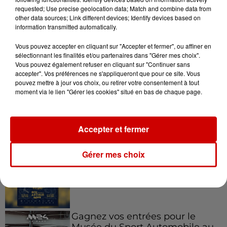
requested; Use precise geolocation data; Match and combine data from
other data sources; Link different devices; Identify devices based on
information transmitted automatically.
5 août 2026
À LA UNE : incendie à La
Vous pouvez accepter en cliquant sur "Accepter et fermer", ou affiner en
Rochelle, mégaferme de
sélectionnant les finalités et/ou partenaires dans "Gérer mes choix".
saumons et succès...
Vous pouvez également refuser en cliquant sur "Continuer sans
accepter". Vos préférences ne s'appliqueront que pour ce site. Vous
pouvez mettre à jour vos choix, ou retirer votre consentement à tout
moment via le lien "Gérer les cookies" situé en bas de chaque page.
Jeux
Voir plus
Accepter et fermer
Gagnez vos places pour le
Gérer mes choix
Festival du Roi Arthur 2026 !
Gagnez vos entrées pour le
Musée du Sport Automobile au