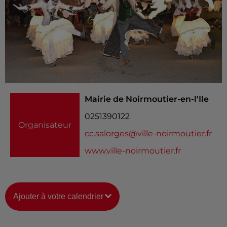
Mairie de Noirmoutier-en-l'Ile
0251390122
Organisateur
cc.salorges@ville-noirmoutier.fr
www.ville-noirmoutier.fr
Ajouter à votre calendrier