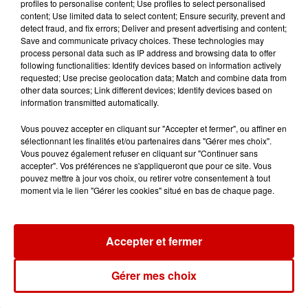
profiles to personalise content; Use profiles to select personalised
content; Use limited data to select content; Ensure security, prevent and
detect fraud, and fix errors; Deliver and present advertising and content;
Destination Vacances - Gagnez
Save and communicate privacy choices. These technologies may
votre séjour en famille au cœur
process personal data such as IP address and browsing data to offer
following functionalities: Identify devices based on information actively
de la...
requested; Use precise geolocation data; Match and combine data from
other data sources; Link different devices; Identify devices based on
information transmitted automatically.
Vous pouvez accepter en cliquant sur "Accepter et fermer", ou affiner en
sélectionnant les finalités et/ou partenaires dans "Gérer mes choix".
Podcasts
Vous pouvez également refuser en cliquant sur "Continuer sans
Voir plus
accepter". Vos préférences ne s'appliqueront que pour ce site. Vous
pouvez mettre à jour vos choix, ou retirer votre consentement à tout
moment via le lien "Gérer les cookies" situé en bas de chaque page.
Kelly Massol, figure
emblématique de
l'entrepreneuriat féminin
Accepter et fermer
Gérer mes choix
Aménager un school bus au
Canada et accueillir les bleus à