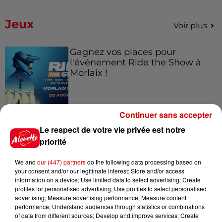
Jeux
Voir plus
Gagnez vos places pour
l'événement Ride the Show à
Morlaix !
Continuer sans accepter
Gagnez vos places pour le
festival Marché Gourmand 2026
Le respect de votre vie privée est notre
à Coulon !
priorité
We and
our (447) partners
do the following data processing based on
your consent and/or our legitimate interest: Store and/or access
information on a device; Use limited data to select advertising; Create
Le Duel - Gagnez vos entrées
profiles for personalised advertising; Use profiles to select personalised
pour le parc animalier de votre
advertising; Measure advertising performance; Measure content
choix !
performance; Understand audiences through statistics or combinations
of data from different sources; Develop and improve services; Create