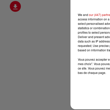
We and
our (447) partn
access information on a 
select personalised ad
statistics or combinatio
profiles to select person
Deliver and present adv
data such as IP address 
requested; Use precise g
based on information tra
Vous pouvez accepter en 
mes choix". Vous pouvez
ce site. Vous pouvez met
bas de chaque page.