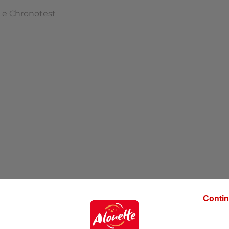
Le Chronotest
Contin
 Top… C'est parti !