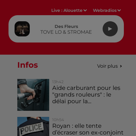
Live :
Alouette
Webradios
Des Fleurs
TOVE LO & STROMAE
Infos
Voir plus
13h42
Aide carburant pour les
"grands rouleurs" : le
délai pour la...
10h54
Royan : elle tente
d’écraser son ex-conjoint