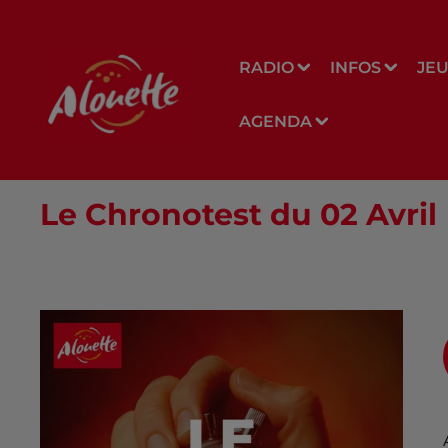
RADIO
INFOS
JE
AGENDA
Le Chronotest du 02 Avril