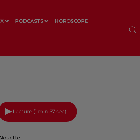
UX
PODCASTS
HOROSCOPE
Lecture (1 min 57 sec)
Alouette