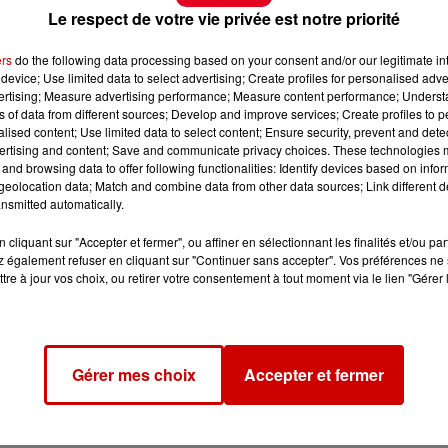
Le respect de votre vie privée est notre priorité
ers
do the following data processing based on your consent and/or our legitimate int
device; Use limited data to select advertising; Create profiles for personalised adver
vertising; Measure advertising performance; Measure content performance; Unders
ns of data from different sources; Develop and improve services; Create profiles to 
alised content; Use limited data to select content; Ensure security, prevent and detect
ertising and content; Save and communicate privacy choices. These technologies
and browsing data to offer following functionalities: Identify devices based on infor
eolocation data; Match and combine data from other data sources; Link different de
nsmitted automatically.
cliquant sur "Accepter et fermer", ou affiner en sélectionnant les finalités et/ou pa
 également refuser en cliquant sur "Continuer sans accepter". Vos préférences ne 
tre à jour vos choix, ou retirer votre consentement à tout moment via le lien "Gérer 
Gérer mes choix
Accepter et fermer