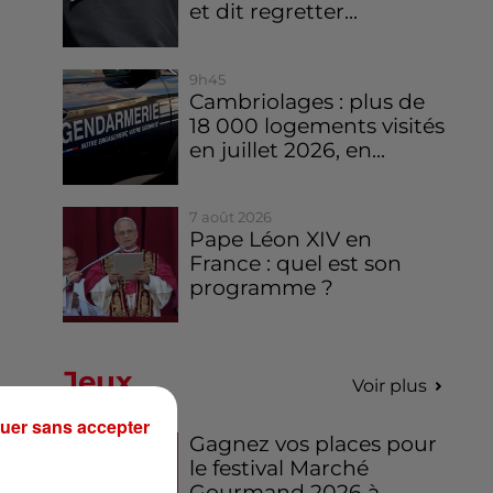
et dit regretter...
9h45
Cambriolages : plus de
18 000 logements visités
en juillet 2026, en...
7 août 2026
Pape Léon XIV en
France : quel est son
programme ?
Jeux
Voir plus
uer sans accepter
Gagnez vos places pour
le festival Marché
Gourmand 2026 à