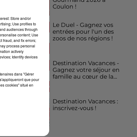
Coulon !
erest: Store and/or
tising; Use profiles to
Le Duel - Gagnez vos
tand audiences through
entrées pour l'un des
personalise content; Use
zoos de nos régions !
 fraud, and fix errors;
 may process personal
mation actively
vices; Identify devices
Destination Vacances -
Gagnez votre séjour en
rtenaires dans "Gérer
famille au cœur de la...
s'appliqueront que pour
les cookies" situé en
Destination Vacances :
inscrivez-vous !