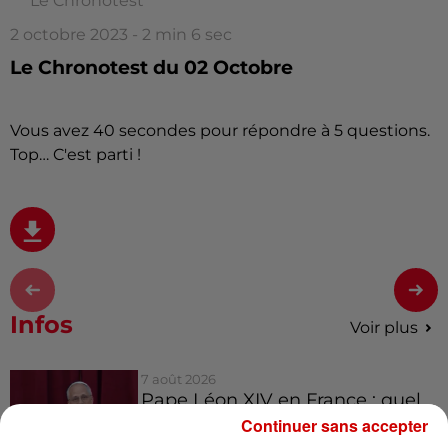
Le Chronotest
2 octobre 2023 - 2 min 6 sec
Le Chronotest du 02 Octobre
Vous avez 40 secondes pour répondre à 5 questions.
Top… C'est parti !
Infos
Voir plus
7 août 2026
Pape Léon XIV en France : quel
est son programme ?
Continuer sans accepter