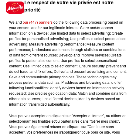
Le respect de votre vie privée est notre
priorité
7 août 2026
We and
our (447) partners
do the following data processing based on
Limoges : un bébé d'un mois
your consent and/or our legitimate interest: Store and/or access
blessé dans un incendie, un
information on a device; Use limited data to select advertising; Create
appartement...
profiles for personalised advertising; Use profiles to select personalised
advertising; Measure advertising performance; Measure content
performance; Understand audiences through statistics or combinations
of data from different sources; Develop and improve services; Create
7 août 2026
profiles to personalise content; Use profiles to select personalised
Éclipse solaire : découvrez les
content; Use limited data to select content; Ensure security, prevent and
detect fraud, and fix errors; Deliver and present advertising and content;
meilleurs spots d'observation
Save and communicate privacy choices. These technologies may
du...
process personal data such as IP address and browsing data to offer
following functionalities: Identify devices based on information actively
requested; Use precise geolocation data; Match and combine data from
other data sources; Link different devices; Identify devices based on
7 août 2026
information transmitted automatically.
À LA UNE : professeur
condamné, repreneurs pour
Vous pouvez accepter en cliquant sur "Accepter et fermer", ou affiner en
Duralex et la...
sélectionnant les finalités et/ou partenaires dans "Gérer mes choix".
Vous pouvez également refuser en cliquant sur "Continuer sans
accepter". Vos préférences ne s'appliqueront que pour ce site. Vous