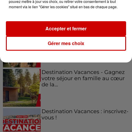
pouvez mettre à jour vos choix, ou retirer votre consentement à tout
moment via le lien "Gérer les cookies" situé en bas de chaque page.
Jeux
Voir plus
Accepter et fermer
Le Duel - Gagnez vos entrées
pour l'un des zoos de nos
Gérer mes choix
régions !
Destination Vacances - Gagnez
votre séjour en famille au cœur
de la...
Destination Vacances : inscrivez-
vous !