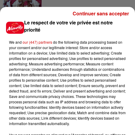
Continuer sans accepter
15h54
Le respect de votre vie privée est notre
Limoges : un bébé d'un mois
priorité
blessé dans un incendie, un
appartement...
We and
our (447) partners
do the following data processing based on
your consent and/or our legitimate interest: Store and/or access
information on a device; Use limited data to select advertising; Create
profiles for personalised advertising; Use profiles to select personalised
15h02
advertising; Measure advertising performance; Measure content
Éclipse solaire : découvrez les
performance; Understand audiences through statistics or combinations
meilleurs spots d'observation
of data from different sources; Develop and improve services; Create
du...
profiles to personalise content; Use profiles to select personalised
content; Use limited data to select content; Ensure security, prevent and
detect fraud, and fix errors; Deliver and present advertising and content;
Save and communicate privacy choices. These technologies may
11h51
process personal data such as IP address and browsing data to offer
À LA UNE : professeur
following functionalities: Identify devices based on information actively
condamné, repreneurs pour
requested; Use precise geolocation data; Match and combine data from
other data sources; Link different devices; Identify devices based on
Duralex et la...
information transmitted automatically.
Vous pouvez accepter en cliquant sur "Accepter et fermer", ou affiner en