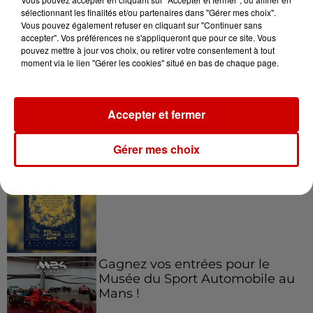
sélectionnant les finalités et/ou partenaires dans "Gérer mes choix".
Vous pouvez également refuser en cliquant sur "Continuer sans
Jeux
accepter". Vos préférences ne s'appliqueront que pour ce site. Vous
Voir plus
pouvez mettre à jour vos choix, ou retirer votre consentement à tout
moment via le lien "Gérer les cookies" situé en bas de chaque page.
Le Duel - Gagnez vos entrées
pour l'un des zoos de nos
régions !
Accepter et fermer
Gérer mes choix
Gagnez vos places pour le
Festival du Roi Arthur 2026 !
Gagnez vos entrées pour le
Musée du Sport Automobile au
Mans !