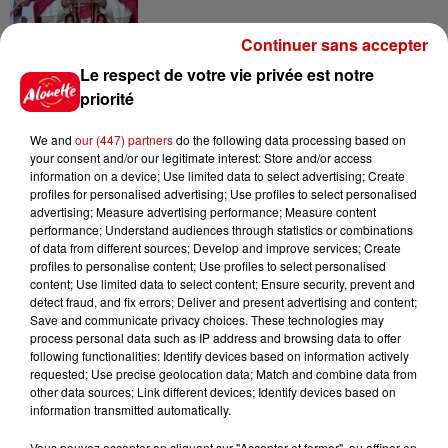
Continuer sans accepter
7 août 2026
Le respect de votre vie privée est notre
Limoges : un bébé d'un mois
priorité
blessé dans un incendie, un
appartement...
We and
our (447) partners
do the following data processing based on
your consent and/or our legitimate interest: Store and/or access
information on a device; Use limited data to select advertising; Create
profiles for personalised advertising; Use profiles to select personalised
7 août 2026
advertising; Measure advertising performance; Measure content
Éclipse solaire : découvrez les
performance; Understand audiences through statistics or combinations
meilleurs spots d'observation
of data from different sources; Develop and improve services; Create
du...
profiles to personalise content; Use profiles to select personalised
content; Use limited data to select content; Ensure security, prevent and
detect fraud, and fix errors; Deliver and present advertising and content;
Save and communicate privacy choices. These technologies may
7 août 2026
process personal data such as IP address and browsing data to offer
À LA UNE : professeur
following functionalities: Identify devices based on information actively
condamné, repreneurs pour
requested; Use precise geolocation data; Match and combine data from
other data sources; Link different devices; Identify devices based on
Duralex et la...
information transmitted automatically.
Vous pouvez accepter en cliquant sur "Accepter et fermer", ou affiner en