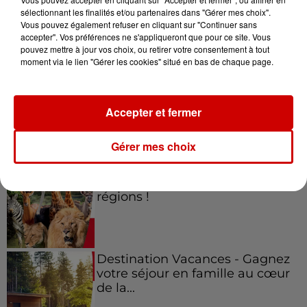
sélectionnant les finalités et/ou partenaires dans "Gérer mes choix".
Vous pouvez également refuser en cliquant sur "Continuer sans
Jeux
accepter". Vos préférences ne s'appliqueront que pour ce site. Vous
Voir plus
pouvez mettre à jour vos choix, ou retirer votre consentement à tout
moment via le lien "Gérer les cookies" situé en bas de chaque page.
Gagnez vos places pour le
festival Marché Gourmand 2026
à Coulon !
Accepter et fermer
Gérer mes choix
Le Duel - Gagnez vos entrées
pour l'un des zoos de nos
régions !
Destination Vacances - Gagnez
votre séjour en famille au cœur
de la...