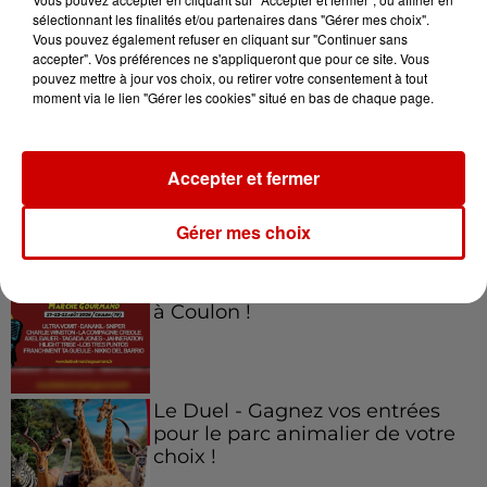
sélectionnant les finalités et/ou partenaires dans "Gérer mes choix".
Vous pouvez également refuser en cliquant sur "Continuer sans
Jeux
accepter". Vos préférences ne s'appliqueront que pour ce site. Vous
Voir plus
pouvez mettre à jour vos choix, ou retirer votre consentement à tout
moment via le lien "Gérer les cookies" situé en bas de chaque page.
Gagnez vos places pour
l'événement Ride the Show à
Morlaix !
Accepter et fermer
Gérer mes choix
Gagnez vos places pour le
festival Marché Gourmand 2026
à Coulon !
Le Duel - Gagnez vos entrées
pour le parc animalier de votre
choix !