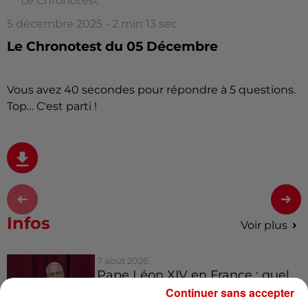
Le Chronotest
5 décembre 2025 - 2 min 13 sec
Le Chronotest du 05 Décembre
Vous avez 40 secondes pour répondre à 5 questions.
Top… C'est parti !
Infos
Voir plus
7 août 2026
Pape Léon XIV en France : quel
est son programme ?
Continuer sans accepter