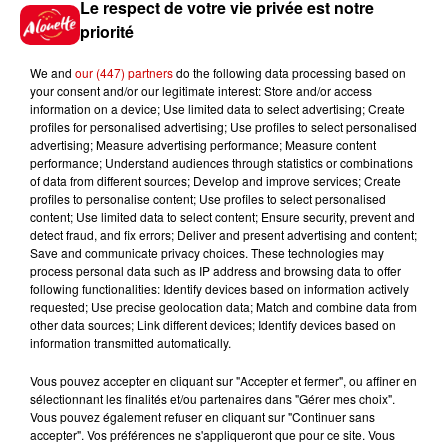
Le respect de votre vie privée est notre
priorité
7 août 2026
We and
our (447) partners
do the following data processing based on
Limoges : un bébé d'un mois
your consent and/or our legitimate interest: Store and/or access
blessé dans un incendie, un
information on a device; Use limited data to select advertising; Create
appartement...
profiles for personalised advertising; Use profiles to select personalised
advertising; Measure advertising performance; Measure content
performance; Understand audiences through statistics or combinations
of data from different sources; Develop and improve services; Create
7 août 2026
profiles to personalise content; Use profiles to select personalised
Éclipse solaire : découvrez les
content; Use limited data to select content; Ensure security, prevent and
detect fraud, and fix errors; Deliver and present advertising and content;
meilleurs spots d'observation
Save and communicate privacy choices. These technologies may
du...
process personal data such as IP address and browsing data to offer
following functionalities: Identify devices based on information actively
requested; Use precise geolocation data; Match and combine data from
other data sources; Link different devices; Identify devices based on
7 août 2026
information transmitted automatically.
À LA UNE : professeur
condamné, repreneurs pour
Vous pouvez accepter en cliquant sur "Accepter et fermer", ou affiner en
Duralex et la...
sélectionnant les finalités et/ou partenaires dans "Gérer mes choix".
Vous pouvez également refuser en cliquant sur "Continuer sans
accepter". Vos préférences ne s'appliqueront que pour ce site. Vous