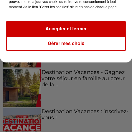
pouvez mettre à jour vos choix, ou retirer votre consentement à tout
moment via le lien "Gérer les cookies" situé en bas de chaque page.
Jeux
Voir plus
Accepter et fermer
Le Duel - Gagnez vos entrées
pour l'un des zoos de nos
Gérer mes choix
régions !
Destination Vacances - Gagnez
votre séjour en famille au cœur
de la...
Destination Vacances : inscrivez-
vous !