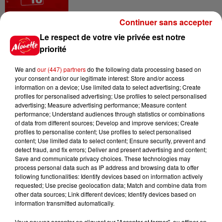
Continuer sans accepter
14h48
Le respect de votre vie privée est notre
Vendre un chiot en animalerie
priorité
peut coûter très cher
We and
our (447) partners
do the following data processing based on
your consent and/or our legitimate interest: Store and/or access
information on a device; Use limited data to select advertising; Create
profiles for personalised advertising; Use profiles to select personalised
14h03
advertising; Measure advertising performance; Measure content
Invasion de physalies sur des
performance; Understand audiences through statistics or combinations
plages du Sud-Ouest
of data from different sources; Develop and improve services; Create
profiles to personalise content; Use profiles to select personalised
content; Use limited data to select content; Ensure security, prevent and
detect fraud, and fix errors; Deliver and present advertising and content;
Save and communicate privacy choices. These technologies may
11h51
process personal data such as IP address and browsing data to offer
À LA UNE : affaire Manon
following functionalities: Identify devices based on information actively
Relandeau, musée cambriolé et
requested; Use precise geolocation data; Match and combine data from
other data sources; Link different devices; Identify devices based on
Amel Bent en...
information transmitted automatically.
Vous pouvez accepter en cliquant sur "Accepter et fermer", ou affiner en