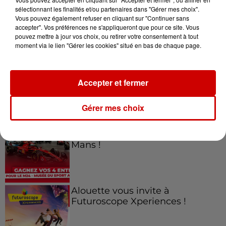
sélectionnant les finalités et/ou partenaires dans "Gérer mes choix".
Vous pouvez également refuser en cliquant sur "Continuer sans
Jeux
accepter". Vos préférences ne s'appliqueront que pour ce site. Vous
Voir plus
pouvez mettre à jour vos choix, ou retirer votre consentement à tout
moment via le lien "Gérer les cookies" situé en bas de chaque page.
Gagnez vos places pour le
Festival du Roi Arthur 2026 !
Accepter et fermer
Gérer mes choix
Gagnez vos entrées pour le
Musée du Sport Automobile au
Mans !
Alouette vous invite à
Futuroscope Xperiences !