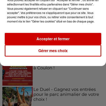
sélectionnant les finalités et/ou partenaires dans "Gérer mes choix".
Vous pouvez également refuser en cliquant sur "Continuer sans
Jeux
accepter". Vos préférences ne s'appliqueront que pour ce site. Vous
Voir plus
pouvez mettre à jour vos choix, ou retirer votre consentement à tout
moment via le lien "Gérer les cookies" situé en bas de chaque page.
Gagnez vos places pour
l'événement Ride the Show à
Morlaix !
Accepter et fermer
Gérer mes choix
Gagnez vos places pour le
festival Marché Gourmand 2026
à Coulon !
Le Duel - Gagnez vos entrées
pour le parc animalier de votre
choix !