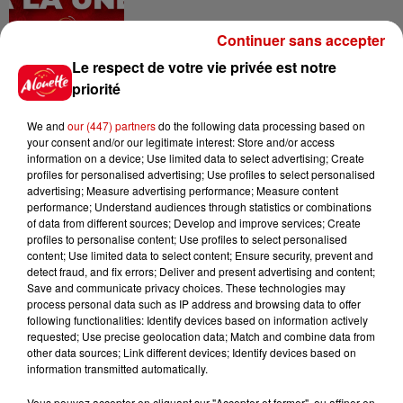
Continuer sans accepter
11h28
Le respect de votre vie privée est notre
Le Choc des terroirs : le Curé
priorité
Nantais ou le Chabichou du
Poitou ?...
We and
our (447) partners
do the following data processing based on
your consent and/or our legitimate interest: Store and/or access
information on a device; Use limited data to select advertising; Create
profiles for personalised advertising; Use profiles to select personalised
11h11
advertising; Measure advertising performance; Measure content
Face aux aboiements de chiens
performance; Understand audiences through statistics or combinations
bruyants, cette commune de
of data from different sources; Develop and improve services; Create
l’Ouest...
profiles to personalise content; Use profiles to select personalised
content; Use limited data to select content; Ensure security, prevent and
detect fraud, and fix errors; Deliver and present advertising and content;
Save and communicate privacy choices. These technologies may
10h32
process personal data such as IP address and browsing data to offer
"Nous sommes passés à côté
following functionalities: Identify devices based on information actively
d'un drame" : une voiture chute
requested; Use precise geolocation data; Match and combine data from
other data sources; Link different devices; Identify devices based on
sur la...
information transmitted automatically.
Vous pouvez accepter en cliquant sur "Accepter et fermer", ou affiner en