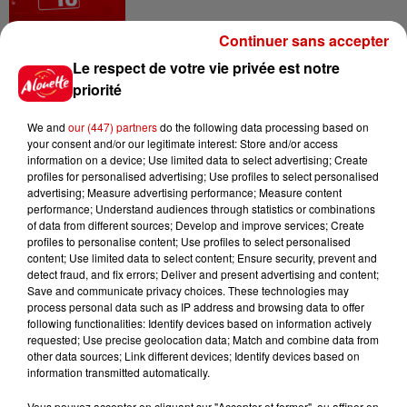
Continuer sans accepter
6 août 2026
Le respect de votre vie privée est notre
Vendre un chiot en animalerie
priorité
peut coûter très cher
We and
our (447) partners
do the following data processing based on
your consent and/or our legitimate interest: Store and/or access
information on a device; Use limited data to select advertising; Create
profiles for personalised advertising; Use profiles to select personalised
6 août 2026
advertising; Measure advertising performance; Measure content
Invasion de physalies sur des
performance; Understand audiences through statistics or combinations
plages du Sud-Ouest
of data from different sources; Develop and improve services; Create
profiles to personalise content; Use profiles to select personalised
content; Use limited data to select content; Ensure security, prevent and
detect fraud, and fix errors; Deliver and present advertising and content;
Save and communicate privacy choices. These technologies may
6 août 2026
process personal data such as IP address and browsing data to offer
À LA UNE : affaire Manon
following functionalities: Identify devices based on information actively
Relandeau, musée cambriolé et
requested; Use precise geolocation data; Match and combine data from
other data sources; Link different devices; Identify devices based on
Amel Bent en...
information transmitted automatically.
Vous pouvez accepter en cliquant sur "Accepter et fermer", ou affiner en