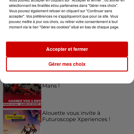
sélectionnant les finalités et/ou partenaires dans "Gérer mes choix".
Vous pouvez également refuser en cliquant sur "Continuer sans
Jeux
accepter". Vos préférences ne s'appliqueront que pour ce site. Vous
Voir plus
pouvez mettre à jour vos choix, ou retirer votre consentement à tout
moment via le lien "Gérer les cookies" situé en bas de chaque page.
Gagnez vos places pour le
Festival du Roi Arthur 2026 !
Accepter et fermer
Gérer mes choix
Gagnez vos entrées pour le
Musée du Sport Automobile au
Mans !
Alouette vous invite à
Futuroscope Xperiences !