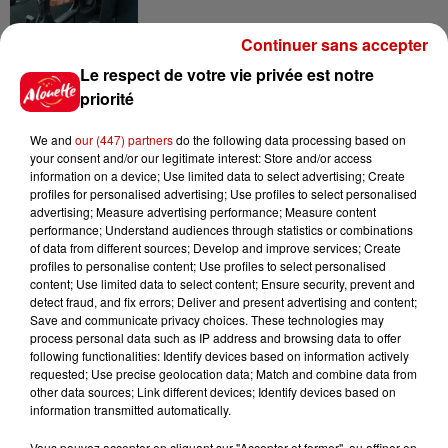
Continuer sans accepter
8 août 2026
Le respect de votre vie privée est notre
Royan : elle tente d’écraser son
priorité
ex-conjoint et dit regretter...
We and
our (447) partners
do the following data processing based on
your consent and/or our legitimate interest: Store and/or access
information on a device; Use limited data to select advertising; Create
profiles for personalised advertising; Use profiles to select personalised
8 août 2026
advertising; Measure advertising performance; Measure content
Cambriolages : plus de 18 000
performance; Understand audiences through statistics or combinations
logements visités en juillet 2026,
of data from different sources; Develop and improve services; Create
en...
profiles to personalise content; Use profiles to select personalised
content; Use limited data to select content; Ensure security, prevent and
detect fraud, and fix errors; Deliver and present advertising and content;
Save and communicate privacy choices. These technologies may
7 août 2026
process personal data such as IP address and browsing data to offer
Pape Léon XIV en France : quel
following functionalities: Identify devices based on information actively
est son programme ?
requested; Use precise geolocation data; Match and combine data from
other data sources; Link different devices; Identify devices based on
information transmitted automatically.
Vous pouvez accepter en cliquant sur "Accepter et fermer", ou affiner en