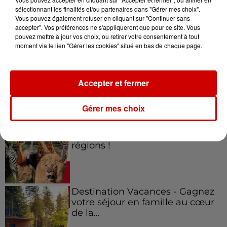
sélectionnant les finalités et/ou partenaires dans "Gérer mes choix".
Vous pouvez également refuser en cliquant sur "Continuer sans
Jeux
accepter". Vos préférences ne s'appliqueront que pour ce site. Vous
Voir plus
pouvez mettre à jour vos choix, ou retirer votre consentement à tout
moment via le lien "Gérer les cookies" situé en bas de chaque page.
Gagnez vos places pour le
festival Marché Gourmand 2026
à Coulon !
Accepter et fermer
Gérer mes choix
Le Duel - Gagnez vos entrées
pour l'un des zoos de nos
régions !
Destination Vacances - Gagnez
votre séjour en famille au cœur
de la...